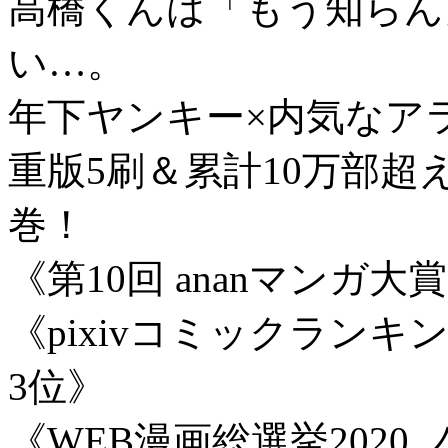
高橋くんは「もう知らん
い…。
年下ヤンキー×内気なア
重版5刷＆累計10万部超
巻！
《第10回 ananマンガ大
《pixivコミックランキ
3位》
《WEB漫画総選挙2020