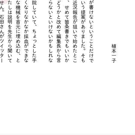
石
田
さ
ん
は
先
週
の
頭
か
ら
入
院
し
て
い
て
、
ち
ょ
っ
と
し
た
手
術
を
し
た
よ
う
で
す
。
血
管
が
細
く
な
り
な
か
な
か
採
血
が
で
き
な
く
な
っ
た
の
で
、
採
血
用
の
小
さ
な
機
械
を
首
元
に
埋
め
込
む
、
と
い
う
話
を
前
に
さ
れ
ま
し
た
。
わ
た
し
は
説
明
を
先
生
か
ら
聞
い
て
い
な
い
の
で
よ
く
わ
か
っ
て
い
ま
せ
ん
。
石
田
さ
ん
が
ツ
イ
ッ
タ
ー
で
そ
れ
に
つ
い
て
書
い
て
い
た
ら
、
そ
の
方
が
確
実
な
情
報
か
と
思
い
ま
す
ト
ー
チ
の
編
集
長
か
ら
、
原
稿
が
書
け
な
い
と
い
う
こ
と
だ
け
で
も
い
い
か
ら
書
い
て
み
た
ら
？
と
い
う
提
案
が
あ
り
ま
し
た
。
そ
も
そ
も
こ
の
連
載
は
、
石
田
さ
ん
の
近
況
報
告
が
狙
い
で
始
め
た
と
こ
ろ
が
あ
り
ま
す
。
書
け
な
い
な
ら
、
せ
め
て
箇
条
書
き
で
も
い
い
か
ら
石
田
さ
ん
の
近
況
を
書
い
て
は
ど
う
か
と
改
め
て
編
集
長
か
ら
言
わ
れ
、
確
か
に
そ
れ
く
ら
い
は
や
ら
な
い
と
い
け
な
い
か
も
し
れ
な
い
と
思
い
ま
し
た
植本一子