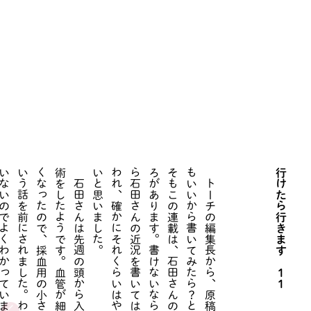
。
行けたら行きます １１