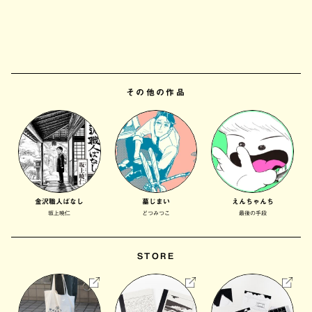
その他の作品
金沢職人ばなし
墓じまい
えんちゃんち
坂上暁仁
どつみつこ
最後の手段
STORE