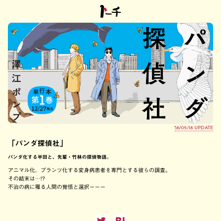
'18/05/18 UPDATE
「パンダ探偵社」
パンダ化する半田と、先輩・竹林の探偵物語。
アニマル化、プランツ化する変身病患者を専門とする彼らの調査。
その結末は…!?
不治の病に罹る人間の覚悟と選択ーーー