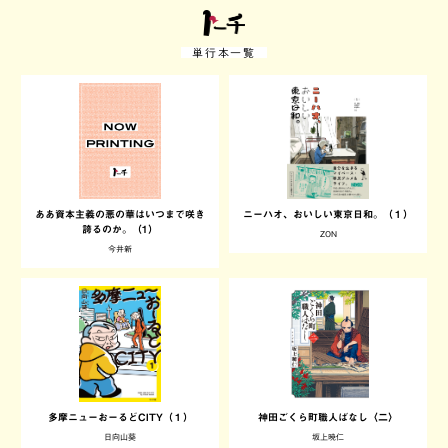
単行本一覧
ああ資本主義の悪の華はいつまで咲き
ニーハオ、おいしい東京日和。（１）
誇るのか。（1）
ZON
今井新
多摩ニューおーるどCITY（１）
神田ごくら町職人ばなし〈二〉
日向山葵
坂上暁仁