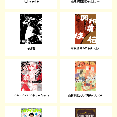
えんちゃんち
生活保護特区を出よ。(5)
彼岸花
新装版 昭和柔俠伝〈上〉
ひかりのくにの子どもたち(1)
自転車屋さんの高橋くん（9）