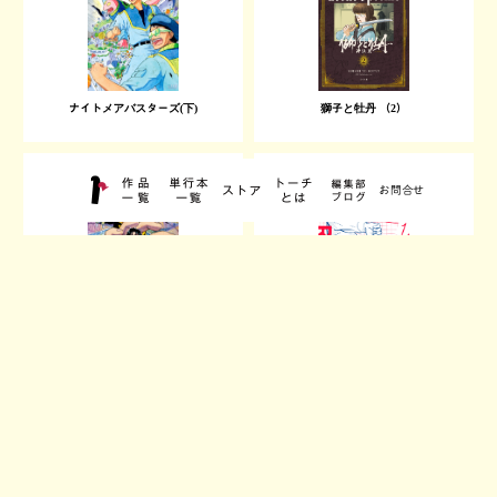
ナイトメアバスターズ(下)
獅子と牡丹 （2）
ナイトメアバスターズ（中）
FAVORITES フェイバリッツ （1）