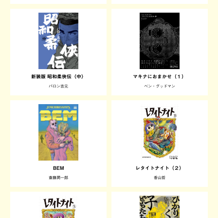
新装版 昭和柔俠伝〈中〉
マキナにおまかせ（１）
バロン吉元
ベン・グッドマン
BEM
レタイトナイト（２）
斎藤潤一郎
香山哲