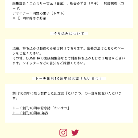
編集部員：エ☆ミリー吉元（白菜）、板谷みずき（ネギ）、加藤桃香（ゴ
ーヤ）
デザイナー：岡野乃里子（トマト）
※（）内は好きな野菜
持ち込みについて
現在、持ち込みは郵送のみ受け付けております。応募方法は
こちらのペー
ジ
をご覧ください。
その他、COMITIAの出張編集部などで対面持ち込みも行なう場合がござい
ます。ツイッターなどの告知をご確認ください。
トーチ創刊10周年記念誌「たいまつ」
創刊10周年に際し製作した記念誌「たいまつ」の一部を閲覧いただけま
す。
トーチ創刊10周年記念誌「たいまつ」
トーチ創刊10周年 年表