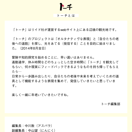
トーチとは
「トーチ」はリイド社が運営するwebサイト上にある辺境の観光地です。
「トーチ」のプロジェクトは『オルタナティヴな表現』と『自分たちの老
後への道筋』を探し、光をあてる（発信する）ことを目的に始まりまし
た。（2014年8月吉日）
冒険や知的探究を始めることに、早い遅いはありません。
通勤通学、休み時間などのちょっとした空き時間に「トーチ」を観光して
もらい、何か現実にフィードバックできるようなものを持ち帰ってもらえ
たら…
日常から一歩踏み出したり、自分たちの老後や未来を考えていくための道
具として機能するような表現を集めて、発信していきたいと思っていま
す。
楽しく一緒に年老いていきたいですね。
トーチ編集部
編集長：中川敦（アスパラ）
副編集長：中山望（にんにく）