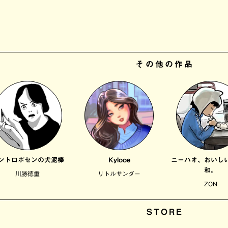
その他の作品
ントロポセンの犬泥棒
Kylooe
ニーハオ、おいし
和。
川勝徳重
リトルサンダー
ZON
STORE