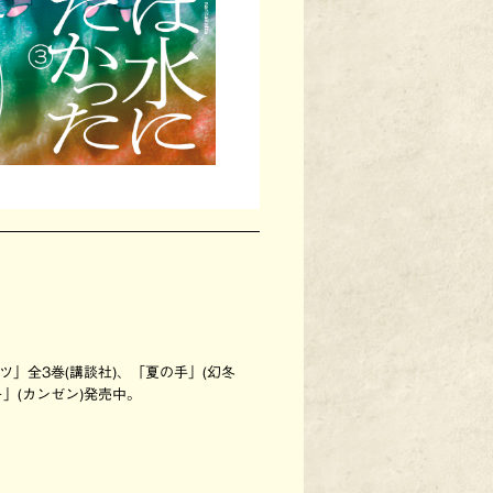
ツ」全3巻(講談社)、「夏の手」(幻冬
」(カンゼン)発売中。