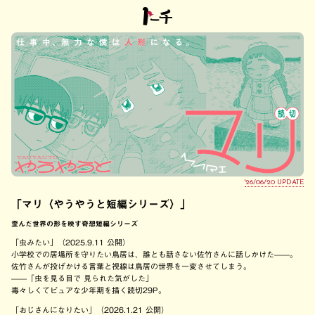
'26/06/20 UPDATE
「マリ〈やうやうと短編シリーズ〉」
歪んだ世界の形を映す奇想短編シリーズ
「虫みたい」（2025.9.11 公開）
小学校での居場所を守りたい鳥居は、誰とも話さない佐竹さんに話しかけた——。
佐竹さんが投げかける言葉と視線は鳥居の世界を一変させてしまう。
——「虫を見る目で 見られた気がした」
毒々しくてピュアな少年期を描く読切29P。
「おじさんになりたい」（2026.1.21 公開）