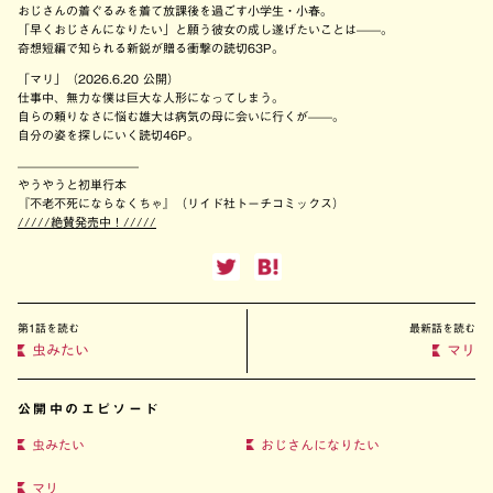
おじさんの着ぐるみを着て放課後を過ごす小学生・小春。
「早くおじさんになりたい」と願う彼女の成し遂げたいことは——。
奇想短編で知られる新鋭が贈る衝撃の読切63P。
「マリ」（2026.6.20 公開）
仕事中、無力な僕は巨大な人形になってしまう。
自らの頼りなさに悩む雄大は病気の母に会いに行くが——。
自分の姿を探しにいく読切46P。
——————————
やうやうと初単行本
『不老不死にならなくちゃ』（リイド社トーチコミックス）
/////絶賛発売中！/////
第1話を読む
最新話を読む
虫みたい
マリ
公開中のエピソード
虫みたい
おじさんになりたい
マリ