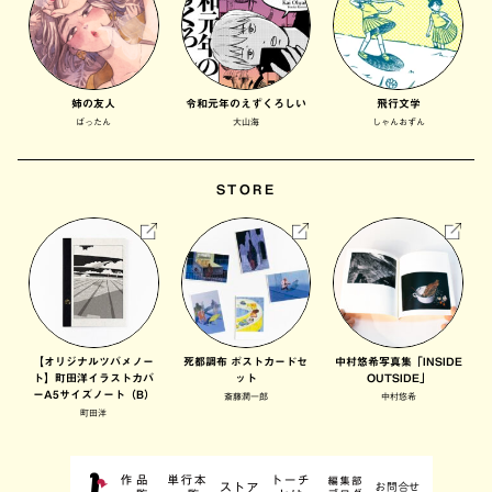
姉の友人
令和元年のえずくろしい
飛行文学
ばったん
大山海
しゃんおずん
STORE
【オリジナルツバメノー
死都調布 ポストカードセ
中村悠希写真集「INSIDE
ト】町田洋イラストカバ
ット
OUTSIDE」
ーA5サイズノート（B）
斎藤潤一郎
中村悠希
町田洋