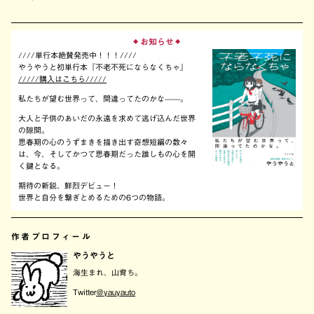
お知らせ
◆
◆
////単行本絶賛発売中！！！////
やうやうと初単行本『不老不死にならなくちゃ』
/////購入はこちら/////
私たちが望む世界って、間違ってたのかな——。
大人と子供のあいだの永遠を求めて逃げ込んだ世界
の隙間。
思春期の心のうずまきを描き出す奇想短編の数々
は、今、そしてかつて思春期だった誰しもの心を開
く鍵となる。
期待の新鋭、鮮烈デビュー！
世界と自分を繋ぎとめるための6つの物語。
作者プロフィール
やうやうと
海生まれ、山育ち。
Twitter
＠yauyauto