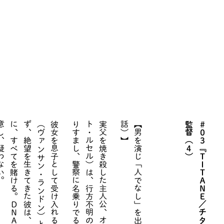
。
。
】
）