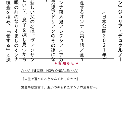
彼
女
を
息
子
と
し
て
受
け
入
れ
る
新
し
い
父
の
名
は
、
ヴ
ァ
ン
サ
ン
（
ヴ
ァ
ン
サ
ン
・
ラ
ン
ド
ン
）
と
い
う
。
息
子
を
探
し
見
つ
か
ら
ず
、
絶
望
を
生
き
て
き
た
彼
は
、
眼
の
前
の
な
り
す
ま
し
の
オ
ン
ナ
に
、
す
べ
て
を
賭
け
る
。
Ｄ
Ｎ
Ａ
検
査
を
拒
み
、
「
愛
す
る
」
と
決
意
し
、
疑
わ
な
い
実
父
を
焼
き
殺
し
た
主
人
公
、
オ
ン
ナ
殺
人
鬼
ア
レ
ク
シ
ア
（
ア
ガ
ト
・
ル
セ
ル
）
は
、
行
方
不
明
の
男
児
ア
ド
リ
ア
ン
の
そ
の
後
に
な
り
す
ま
し
、
警
察
に
名
乗
り
で
る
【
男
を
演
じ
「
人
で
な
し
」
を
出
産
す
る
オ
ン
ナ
（
第
４
話
／
全
４
話
）
＃
０
３
『
Ｔ
Ｉ
Ｔ
Ａ
Ｎ
Ｅ
／
チ
タ
ン
』
ジ
ュ
リ
ア
・
デ
ュ
ク
ル
ノ
ー
監
督
（
４
（日本公開２０２１年）
お知らせ
◆
◆
/////『彼岸花』NOW ONSALE/////
「人生で選べたことなんてあったか？」
緊急事態宣言下、追いつめられたオンナの運命は…。
90年代に青春を送り、コロナ禍の〈今〉を生きる氷河期パン
クスの「痛み」と「反抗」の物語。オルタナMANGA、ついに
単行本化！
◾️編集長より
「『彼岸花』の帯がお前たちに見えるか？」
◾️『彼岸花』の単行本に帯がない理由→
編集部ブログ