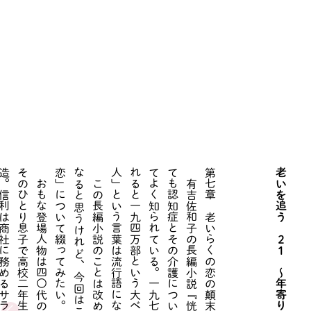
。
。
第七章 老いらくの恋の顛末 ３
老いを追う ２１ 〜年寄りの歴史〜