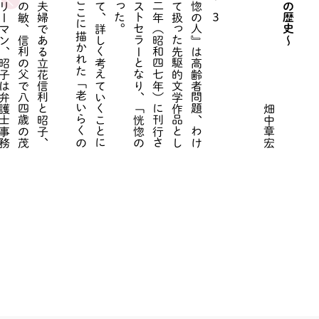
お
も
な
登
場
人
物
は
四
〇
代
の
夫
婦
で
あ
る
立
花
信
利
と
昭
子
、
そ
の
ひ
と
り
息
子
で
高
校
二
年
生
の
敏
、
信
利
の
父
で
八
四
歳
の
茂
造
。
信
利
は
商
社
に
務
め
る
サ
ラ
リ
ー
マ
ン
、
昭
子
は
弁
護
士
事
務
所
で
働
き
な
が
ら
家
事
に
追
わ
れ
る
。
敏
は
大
学
進
学
の
受
験
勉
強
の
さ
な
か
で
あ
る
こ
の
長
編
小
説
の
こ
と
は
改
め
て
、
詳
し
く
考
え
て
い
く
こ
と
に
な
る
と
思
う
け
れ
ど
、
今
回
は
こ
こ
に
描
か
れ
た
「
老
い
ら
く
の
恋
」
に
つ
い
て
綴
っ
て
み
た
い
有
吉
佐
和
子
の
長
編
小
説
『
恍
惚
の
人
』
は
高
齢
者
問
題
、
わ
け
て
も
認
知
症
と
そ
の
介
護
に
つ
い
て
扱
っ
た
先
駆
的
文
学
作
品
と
し
て
よ
く
知
ら
れ
て
い
る
。
一
九
七
二
年
（
昭
和
四
七
年
）
に
刊
行
さ
れ
る
と
一
九
四
万
部
と
い
う
大
ベ
ス
ト
セ
ラ
ー
と
な
り
、
「
恍
惚
の
人
」
と
い
う
言
葉
は
流
行
語
に
な
っ
た
畑中章宏