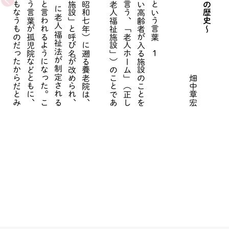
制
度
上
で
は
、
一
九
三
二
年
（
昭
和
七
年
）
に
遡
る
養
老
院
は
、
終
戦
後
の
一
九
五
〇
年
に
「
養
老
施
設
」
と
呼
び
名
が
改
め
ら
れ
、
一
九
六
三
年
（
昭
和
三
十
八
年
）
に
老
人
福
祉
法
が
制
定
さ
れ
る
と
、
現
在
の
よ
う
に
老
人
ホ
ー
ム
と
言
わ
れ
る
よ
う
に
な
っ
た
。
こ
う
し
た
改
称
に
は
、
養
老
院
と
い
う
言
葉
が
孤
児
院
な
ど
と
も
に
、
暗
く
て
閉
鎖
的
な
イ
メ
ー
ジ
を
と
も
な
う
も
の
だ
っ
た
か
ら
だ
と
み
ら
れ
て
い
る
か
つ
て
は
、
自
立
生
活
が
難
し
い
高
齢
者
が
入
る
施
設
の
こ
と
を
「
養
老
院
」
と
言
っ
た
。
い
ま
で
言
う
、
「
老
人
ホ
ー
ム
」
（
正
し
く
は
「
有
料
老
人
ホ
ー
ム
」
と
「
老
人
福
祉
施
設
」
）
の
こ
と
で
あ
る
畑中章宏