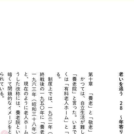
。
。
第十章 「養老」と「敬老」という言葉 １
老いを追う ２８ 〜年寄りの歴史〜