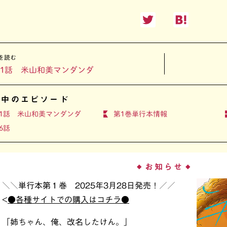
を読む
1話 米山和美マンダンダ
開中のエピソード
1話 米山和美マンダンダ
第1巻単行本情報
6話
お知らせ
◆
◆
＼＼単行本第１巻 2025年3月28日発売！／／
<
●各種サイトでの購入はコチラ●
「姉ちゃん、俺、改名したけん。」