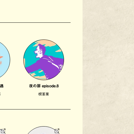
遇
夜の扉 episode.8
部
根茎葉