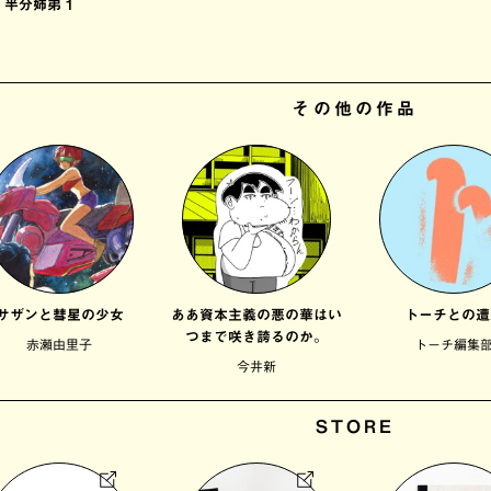
半分姉弟 1
その他の作品
サザンと彗星の少女
ああ資本主義の悪の華はい
トーチとの遭
つまで咲き誇るのか。
赤瀬由里子
トーチ編集
今井新
STORE