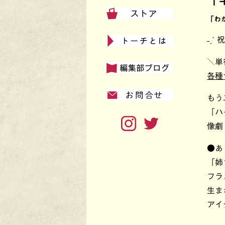
「
「わ
˗ˏ
＼単
各種
もう
「ハ
像劇
●あ
「姉
フラ
生ま
アイ