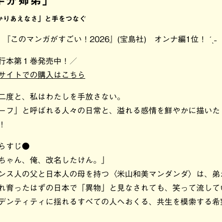
半分姉弟」
かりあえなさ」と手をつなぐ
ˋ 祝 『このマンガがすごい！2026』(宝島社) オンナ編1位！ ˊˎ˗
行本第１巻発売中！／
サイトでの購入はこちら
二度と、私はわたしを手放さない。
ーフ」と呼ばれる人々の日常と、溢れる感情を鮮やかに描いた
！
らすじ●
ちゃん、俺、改名したけん。」
ンス人の父と日本人の母を持つ〈米山和美マンダンダ〉は、弟
れ育ったはずの日本で「異物」と見なされても、笑って流して
デンティティに揺れるすべての人へおくる、共生を模索する希