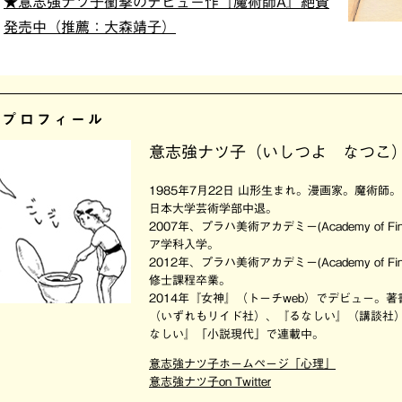
★意志強ナツ子衝撃のデビュー作『魔術師A』絶賛
発売中（推薦：大森靖子）
者プロフィール
意志強ナツ子（いしつよ なつこ
1985年7月22日 山形生まれ。漫画家。魔術師
日本大学芸術学部中退。
2007年、プラハ美術アカデミー(Academy of Fin
ア学科入学。
2012年、プラハ美術アカデミー(Academy of Fin
修士課程卒業。
2014年『女神』（トーチweb）でデビュー。
（いずれもリイド社）、『るなしい』（講談社）
なしい』「小説現代」で連載中。
意志強ナツ子ホームページ「心理」
意志強ナツ子on Twitter