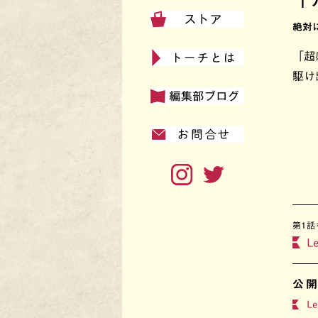
「
絶対
「超
駆け
第1話
Le
公
Le