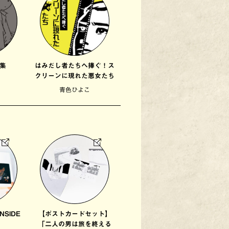
集
はみだし者たちへ捧ぐ！ス
クリーンに現れた悪女たち
青色ひよこ
SIDE
【ポストカードセット】
」
「二人の男は旅を終える