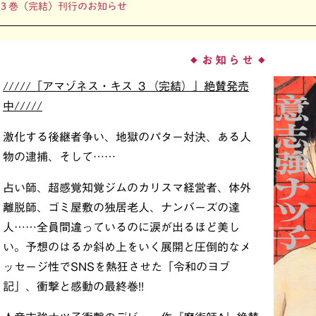
３巻（完結）刊行のお知らせ
お知らせ
◆
◆
/////「アマゾネス・キス ３（完結）」絶賛発売
中/////
激化する後継者争い、地獄のパター対決、ある人
物の逮捕、そして……
占い師、超感覚知覚ジムのカリスマ経営者、体外
離脱師、ゴミ屋敷の独居老人、ナンバーズの達
人……全員間違っているのに涙が出るほど美し
い。予想のはるか斜め上をいく展開と圧倒的なメ
ッセージ性でSNSを熱狂させた「令和のヨブ
記」、衝撃と感動の最終巻!!