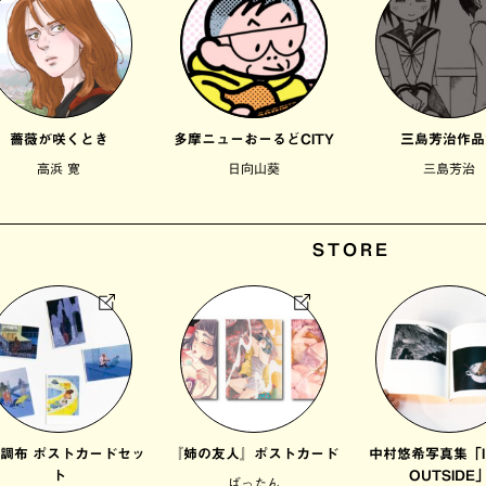
薔薇が咲くとき
多摩ニューおーるどCITY
三島芳治作品
高浜 寛
日向山葵
三島芳治
STORE
調布 ポストカードセッ
『姉の友人』ポストカード
中村悠希写真集「IN
ト
OUTSIDE
ばったん