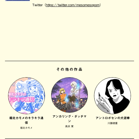
Twitter（
https://twitter.com/mesomesopom
）
その他の作品
アンカリング・ダッチマ
堀北カモメのキラキラ通
アントロポセンの犬泥棒
ン
信
川勝徳重
高浜 寛
堀北カモメ