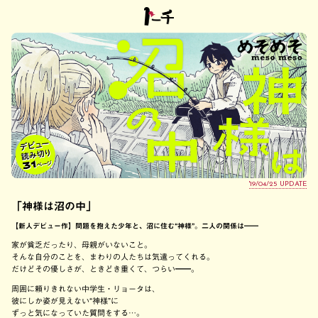
'19/04/25 UPDATE
「神様は沼の中」
【新人デビュー作】問題を抱えた少年と、沼に住む“神様”。二人の関係は━━
家が貧乏だったり、母親がいないこと。
そんな自分のことを、まわりの人たちは気遣ってくれる。
だけどその優しさが、ときどき重くて、つらい━━。
周囲に頼りきれない中学生・リョータは、
彼にしか姿が見えない“神様”に
ずっと気になっていた質問をする…。