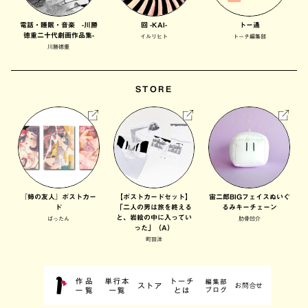
電話・睡眠・音楽 -川勝
回 -KAI-
トー通
徳重二十代劇画作品集-
イルリヒト
トーチ編集部
川勝徳重
STORE
『姉の友人』ポストカー
【ポストカードセット】
宙二郎BIGフェイスぬいぐ
ド
「二人の男は旅を終える
るみキーチェーン
と、岩絵の中に入ってい
ばったん
肋骨凹介
った」（A）
町田洋