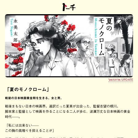
'26/07/16 UPDATE
「夏のモノクローム」
戦後の日本映画黄金期を生きる、女と男。
戦後まもない日本の映画界。通訳だった夏美が出会った、監督志望の根川。
脚本家と監督として映画を作ることになる二人が歩む、波瀾万丈な日本映画の黄金
時代——。
「私には出来ない——
この胸の高鳴りを抑えることが」