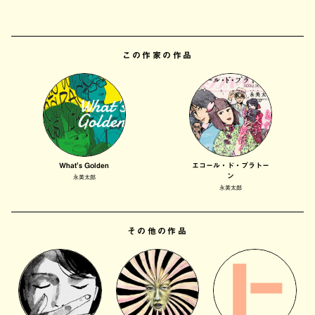
この作家の作品
What's Golden
エコール・ド・プラトー
ン
永美太郎
永美太郎
その他の作品