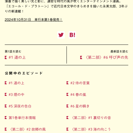
薄墨で描く美しい光と影に、濃密な時代の風が吹くエンターテインメント漫画。
『エコール・ド・プラトーン』で近代日本文学のきらめきを描いた永美太郎、3年ぶ
りの新連載！
2024年10月31日 単行本第1巻発売！
第1話を読む
最新話を読む
#1 道の上
〈第二部〉#6 呼び声の先
公開中のエピソード
#1 道の上
#2 侍の言葉
#3 煙の中
#4 春の嵐
#5 深夜の告白
#6 星の瞬き
第1巻単行本情報
〈第二部〉#1 裏切りの音
〈第二部〉#2 故郷の風
〈第二部〉#3 海の向こう