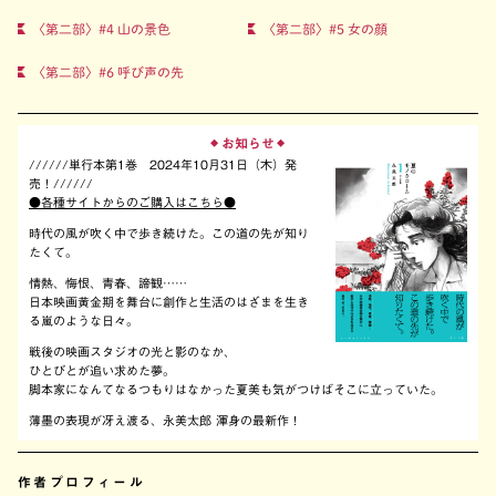
〈第二部〉#4 山の景色
〈第二部〉#5 女の顔
〈第二部〉#6 呼び声の先
お知らせ
◆
◆
//////単行本第1巻 2024年10月31日（木）発
売！//////
●各種サイトからのご購入はこちら●
時代の風が吹く中で歩き続けた。この道の先が知り
たくて。
情熱、悔恨、青春、諦観……
日本映画黄金期を舞台に創作と生活のはざまを生き
る嵐のような日々。
戦後の映画スタジオの光と影のなか、
ひとびとが追い求めた夢。
脚本家になんてなるつもりはなかった夏美も気がつけばそこに立っていた。
薄墨の表現が冴え渡る、永美太郎 渾身の最新作！
作者プロフィール