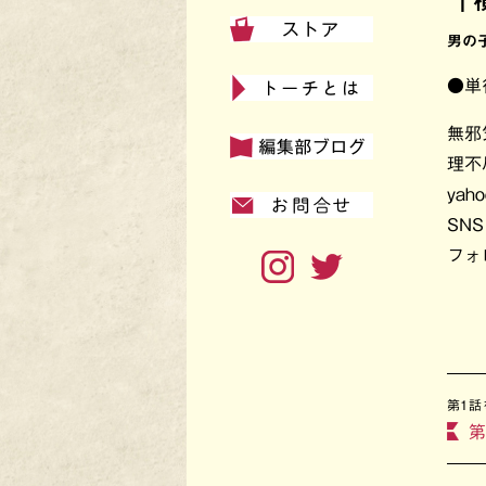
「
男の
●単
無邪
理不
yah
SN
フォ
第1話
第