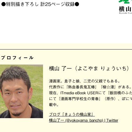
●特別描き下ろし 計25ページ収録●
者プロフィール
横山 了一（よこやま りょういち）
漫画家。息子と娘、二児の父親でもある。
代表作に『熱血番長鬼瓦椿』『極☆漫』がある
現在、ITmedia eBook USERにて『飯田
にて『漫画専門学校生の青春』（原作）、ぽに
載中。
ブログ「きょうの横山家」
横山了一 (@yokoyama_bancho) | Twitter