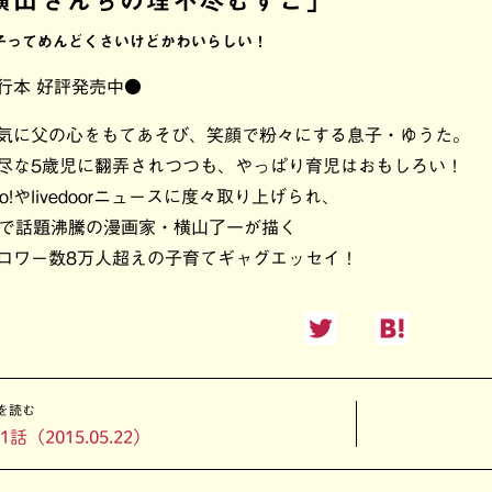
横山さんちの理不尽むすこ」
子ってめんどくさいけどかわいらしい！
行本 好評発売中●
気に父の心をもてあそび、笑顔で粉々にする息子・ゆうた。
尽な5歳児に翻弄されつつも、やっぱり育児はおもしろい！
oo!やlivedoorニュースに度々取り上げられ、
Sで話題沸騰の漫画家・横山了一が描く
ロワー数8万人超えの子育てギャグエッセイ！
を読む
1話（2015.05.22）