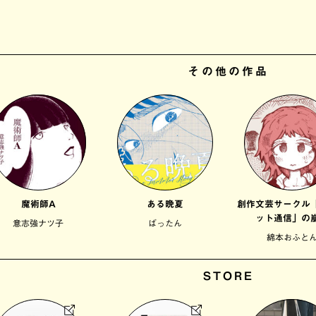
その他の作品
魔術師A
ある晩夏
創作文芸サークル
ット通信」の
意志強ナツ子
ばったん
綿本おふと
STORE