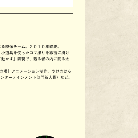
よる映像チーム。２０１０年結成。
・小道具を使ったコマ撮りを緻密に掛け
に動かす」表現で、観る者の内に眠る太
年の唄」アニメーション制作、やけのはら
祭エンターテインメント部門新人賞）など。