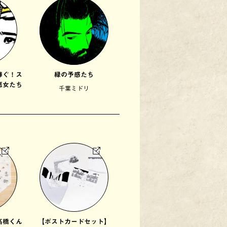
捧ぐ！ス
緑の予感たち
悪女たち
千葉ミドリ
高橋くん
【ポストカードセット】