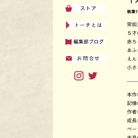
「
執筆
突如
５才
赤ち
あふ
えん
小さ
——
本作
記憶
作者
成長
ペー
未見