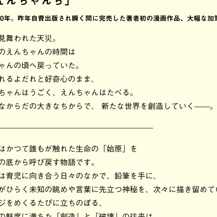
えんちゃんち」
10年。昨年自費出版され瞬く間に完売した著者初の漫画作品、大幅な加
見舞われた天災。
のえんちゃんの時間は
ゃんの頃へ戻っていた。
れるよだれと好奇心のまま、
ちゃんはうごく、えんちゃんはたべる。
なからだの大きなちからで、 新たな世界を創造していく——
————————————————————
はかつて誰もが触れた生命の「始原」を
の底から呼び戻す物語です。
は育児に向き合う日々のなかで、鉛筆を手に、
がひらく未知の眺めや言葉に先立つ神秘を、次々に描き留めて
ジをめくるたびに立ちのぼる、
の鮮度に満ちた「創造」と「破壊」の往来は、