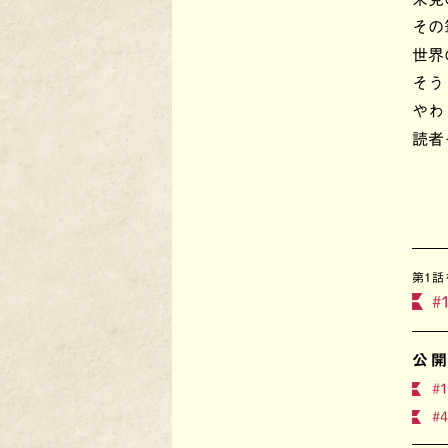
その
世界
そう
やわ
読者
第1話
#
公
#1
#4