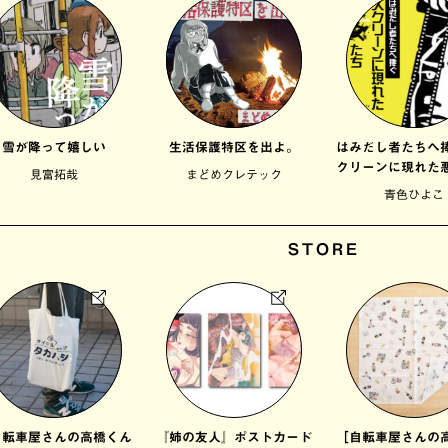
雪が降って嬉しい
生活保護特区を出よ。
はみだし者たちへ
クリーンに現れた
見富拓哉
まどめクレテック
青色ひよこ
STORE
自転車屋さんの高橋くん
『姉の友人』ポストカード
［自転車屋さんの