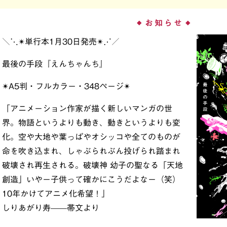
お知らせ
◆
◆
＼⋱✴︎単行本1月30日発売✴︎⋰／
最後の手段『えんちゃんち』
✴︎A5判・フルカラー・348ページ✴︎
「アニメーション作家が描く新しいマンガの世
界。物語というよりも動き、動きというよりも変
化。空や大地や葉っぱやオシッコや全てのものが
命を吹き込まれ、しゃぶられぶん投げられ踏まれ
破壊され再生される。破壊神 幼子の聖なる「天地
創造」いやー子供って確かにこうだよなー（笑）
10年かけてアニメ化希望！」
しりあがり寿——帯文より