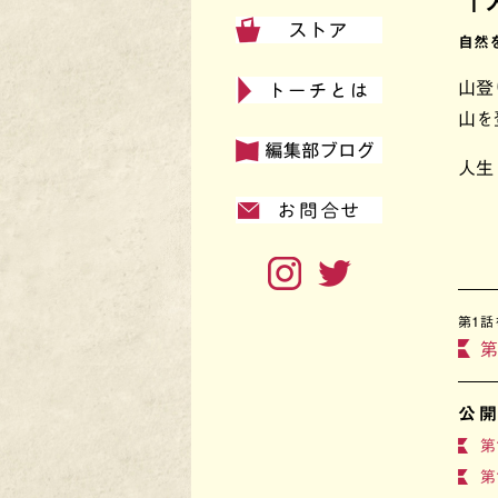
「
自然
山登
山を
人生
第1話
第
公
第
第