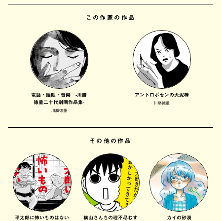
この作家の作品
電話・睡眠・音楽 -川勝
アントロポセンの犬泥棒
徳重二十代劇画作品集-
川勝徳重
川勝徳重
その他の作品
平太郎に怖いものはない
横山さんちの理不尽むす
カイの砂漠