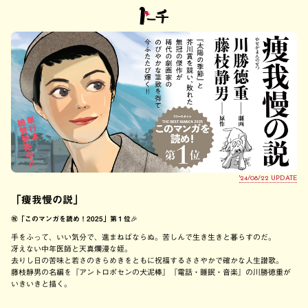
'24/08/22 UPDATE
「痩我慢の説」
㊗️「このマンガを読め！2025」第１位🎉
手をふって、いい気分で、進まねばならぬ。苦しんで生き生きと暮らすのだ。
冴えない中年医師と天真爛漫な姪。
去りし日の苦味と若さのきらめきをともに祝福するささやかで確かな人生讃歌。
藤枝静男の名編を『アントロポセンの犬泥棒』『電話・睡眠・音楽』の川勝徳重が
いきいきと描く。