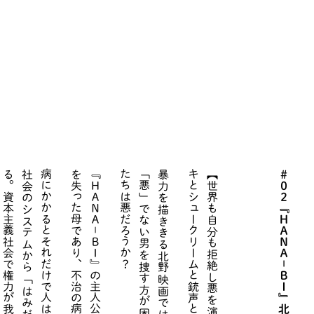
。
】
＃０２『ＨＡＮＡ－ＢＩ』北野武 監督（前編）