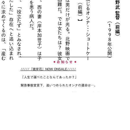
病
に
か
か
る
と
そ
れ
だ
け
で
人
は
、
「
役
立
た
ず
」
と
み
な
さ
れ
、
社
会
の
シ
ス
テ
ム
か
ら
「
は
み
だ
し
た
」
存
在
へ
と
追
い
込
ま
れ
る
。
資
本
主
義
社
会
で
権
力
が
我
々
に
求
め
て
く
る
の
は
、
「
産
む
機
械
」
か
「
労
働
す
る
機
械
」
に
な
る
か
。
地
獄
の
２
択
だ
。
そ
れ
が
現
代
の
残
酷
な
リ
ア
ル
で
あ
る
『
Ｈ
Ａ
Ｎ
Ａ
－
Ｂ
Ｉ
』
の
主
人
公
、
西
の
妻
（
岸
本
加
世
子
）
は
子
を
失
っ
た
母
で
あ
り
、
不
治
の
病
を
患
う
病
人
だ
暴
力
を
描
き
き
る
北
野
映
画
で
は
男
だ
け
が
光
る
。
北
野
映
画
で
「
悪
」
で
な
い
男
を
捜
す
方
が
困
難
だ
。
で
は
女
た
ち
は
？
彼
女
た
ち
は
悪
だ
ろ
う
か
？
【
世
界
も
自
分
も
拒
絶
し
悪
を
演
じ
る
オ
ン
ナ
･
･
･
シ
ョ
ー
ト
ケ
ー
キ
と
シ
ュ
ー
ク
リ
ー
ム
と
銃
声
と
（
前
編
）
（１９９８年公開）
お知らせ
◆
◆
/////『彼岸花』NOW ONSALE/////
「人生で選べたことなんてあったか？」
緊急事態宣言下、追いつめられたオンナの運命は…。
90年代に青春を送り、コロナ禍の〈今〉を生きる氷河期パン
クスの「痛み」と「反抗」の物語。オルタナMANGA、ついに
単行本化！
◾️編集長より
「『彼岸花』の帯がお前たちに見えるか？」
◾️『彼岸花』の単行本に帯がない理由→
編集部ブログ