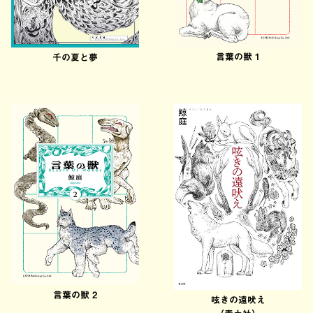
言葉の獣 1
千の夏と夢
言葉の獣 2
呟きの遠吠え