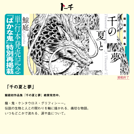
連載終了
「千の夏と夢」
鯨庭初作品集『千の夏と夢』絶賛発売中。
龍・鬼・ケンタウロス・グリフィンーー。
伝説の生物と人との関わりを軸に描かれる、痛切な物語。
いつもどこかで流れる、涙や血について。