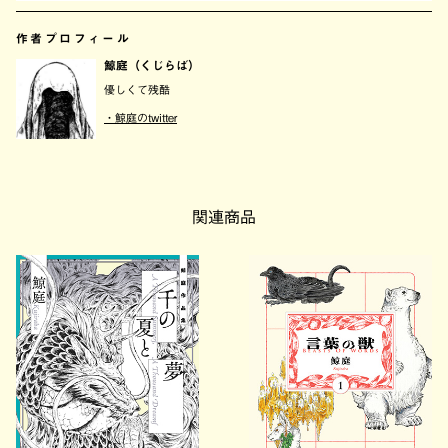
作者プロフィール
鯨庭（くじらば）
優しくて残酷
・鯨庭のtwitter
関連商品