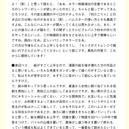
よ！（笑）」と思って読むと、「ああ、ホラー映画演出の定番であるとこ
ろのシャワーのシーンが欲しかったのか」と。ちゃんと狙ってやってるん
だろうけど、その変な展開のやり口のナチュラルさ、「何だこりゃ」と引
き込む力は怖いものがあるなと（笑）。ハムスターの使い方とかも最高で
すよね。こんなにハムスターが関わってくるとは思わなかった。また、テ
レビの後ろにカニが隠れて、その間ずっとテレビでレバニラ炒めの作り方
をやってるといった、この映画的な流れなどもほんとに上手で素晴らしい
ですね。面白いなあ。正しいパニックホラーだなあ。
この方は今後もどんどん上手くなるだろうし、「センスがストレンジで面
白いのでどんどんやってください」という感じです。異色の作家で、これ
からに期待しています！
●渡辺ペコ
絵がすごく上手なので、漫画の絵を描き慣れた方の作品だ
なと思いました。いろんな角度をガンガン使って描くのがすごいなと思っ
て。私はそれが苦手なので、まずそこに目がいって感心しながら見ていた
んですけど。
で、読み終わってから思ったんですが、普通なら女性に割り当てられる役
割を男性にして、男性三人の話にしてあるわけですが、若い男の子三人な
のにホモソーシャルっぽくない、ソフトな関係性で。お互いちょっと気遣
ったり、お料理するよって流れが自然だったりとか、そういうやりとりを
見るのが私はけっこう楽しくて、しかもそのなかで、このハムスターがど
んな存在なのかであるとか、後ろに続く伏線をきちんと置いていっている
なと思って。絵も構図もお上手で、伏線を置いて物語を32ページの中で緩
急をつけて、バトルの山場を置いて、最後少し違う怖さを置いて終わる、
っていう構成も私はよくできていると思って、一番委ねて読めたというと