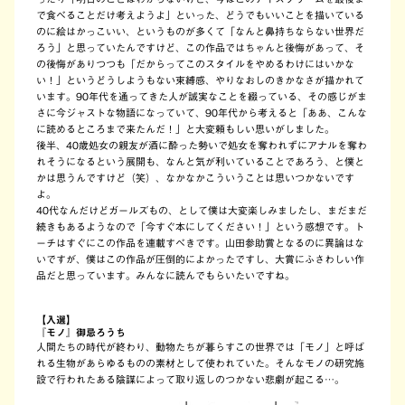
で食べることだけ考えようよ」といった、どうでもいいことを描いている
のに絵はかっこいい、というものが多くて「なんと鼻持ちならない世界だ
ろう」と思っていたんですけど、この作品ではちゃんと後悔があって、そ
の後悔がありつつも「だからってこのスタイルをやめるわけにはいかな
い！」というどうしようもない束縛感、やりなおしのきかなさが描かれて
います。90年代を通ってきた人が誠実なことを綴っている、その感じがま
さに今ジャストな物語になっていて、90年代から考えると「ああ、こんな
に読めるところまで来たんだ！」と大変頼もしい思いがしました。
後半、40歳処女の親友が酒に酔った勢いで処女を奪われずにアナルを奪わ
れそうになるという展開も、なんと気が利いていることであろう、と僕と
かは思うんですけど（笑）、なかなかこういうことは思いつかないです
よ。
40代なんだけどガールズもの、として僕は大変楽しみましたし、まだまだ
続きもあるようなので「今すぐ本にしてください！」という感想です。ト
ーチはすぐにこの作品を連載すべきです。山田参助賞となるのに異論はな
いですが、僕はこの作品が圧倒的によかったですし、大賞にふさわしい作
品だと思っています。みんなに読んでもらいたいですね。
【入選】
『モノ』御忌ろうち
人間たちの時代が終わり、動物たちが暮らすこの世界では「モノ」と呼ば
れる生物があらゆるものの素材として使われていた。そんなモノの研究施
設で行われたある陰謀によって取り返しのつかない悲劇が起こる…。