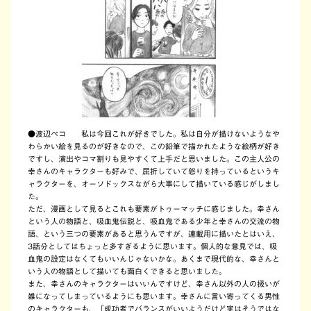
●
渡辺ペコ 私は今回これが好きでした。私は自分が描けないようなや
わらかい絵を見るのが好きなので、この鉛筆で描かれたような絵柄が好き
ですし、演出やコマ割りも見やすくて上手だと思いました。この主人公の
幸さんのキャラクターも好みで、屈折していて怒りを持っているというキ
ャラクターを、オーソドックスながら大事にして描いている感じがしまし
た。
ただ、漫画として見るとこれも要素がトゥーマッチに感じました。幸さん
という人の物語と、吸血鬼伝説と、吸血鬼である少年と幸さんの交流の物
語、という三つの要素があると思うんですが、連載用に描いたとはいえ、
3話分としてはちょっと多すぎるように思います。個人的な意見では、吸
血鬼の設定はなくてもいいんじゃないかな。あくまで現代的な、幸さんと
いう人の物語として描いても面白くできると思いました。
また、幸さんのキャラクターはいいんですけど、幸さん以外の人の扱いが
雑になってしまっているようにも思います。幸さんに言い寄ってくる男性
のキャラクターも、「成功者でバランスがいいようだけど実はそうではな