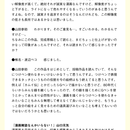
い解像度が高くて。絶対それが誠実な漫画なんですけど、解像度がちょっ
と下がると、ライトになって売れやすくなるっていうのがあると思うんで
すよね。なので、誠実さを追求するのはそうなんだけれども、この解像度
の低さも長所ではあるかなとは思いました。
●
山田参助 わかります。そのご意見も…。すごいわかる。わかるんで
すけど…。
ちなみにこの作品、完成原稿として読むと、まだちょっと仕上げが甘いの
かなって印象があったんですけど、それは読まれていて感じなかったです
か？
●
椎名・渡辺ペコ 感じました。
●
山田参助 この作品をはじめとして、投稿作品を読んでいて、そんな
につけペン使わなきゃいけないかな？って思うんですよ。つけペンで表現
できるタッチというものの役割を今の絵柄はもう終えてると思うんです。
例えば『カムイ伝』とかだったらGペンで描かないと思うけど、80年代く
らいからみんな線を細くしちゃったので、その線を描くためにGペンを使
うとかってあんまり必然性がない。漫画を描くからつけペンを使わなきゃ
みたいなこともみんな無理して考えなくて良いんじゃないかと、もうちょ
っと自分の絵をよく見せるための道具選びみたいなことも考えてもいいの
ではないだろうかとも思いました。
『漫画雑誌なんかいらない！』山口元気
漫画家を目指す主人公は、何度も編集者からこきおろされ挫けかけるが、