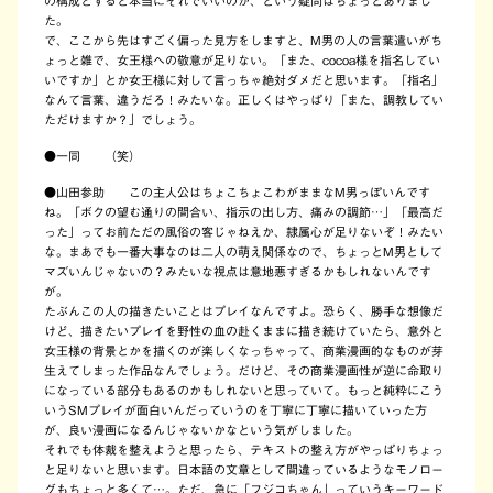
の構成とすると本当にそれでいいのか、という疑問はちょっとありまし
た。
で、ここから先はすごく偏った見方をしますと、M男の人の言葉遣いがち
ょっと雑で、女王様への敬意が足りない。「また、cocoa様を指名してい
いですか」とか女王様に対して言っちゃ絶対ダメだと思います。「指名」
なんて言葉、違うだろ！みたいな。正しくはやっぱり「また、調教してい
ただけますか？」でしょう。
●
一同 （笑）
●
山田参助 この主人公はちょこちょこわがままなM男っぽいんです
ね。「ボクの望む通りの間合い、指示の出し方、痛みの調節…」「最高だ
った」ってお前ただの風俗の客じゃねえか、隷属心が足りないぞ！みたい
な。まあでも一番大事なのは二人の萌え関係なので、ちょっとM男として
マズいんじゃないの？みたいな視点は意地悪すぎるかもしれないんです
が。
たぶんこの人の描きたいことはプレイなんですよ。恐らく、勝手な想像だ
けど、描きたいプレイを野性の血の赴くままに描き続けていたら、意外と
女王様の背景とかを描くのが楽しくなっちゃって、商業漫画的なものが芽
生えてしまった作品なんでしょう。だけど、その商業漫画性が逆に命取り
になっている部分もあるのかもしれないと思っていて。もっと純粋にこう
いうSMプレイが面白いんだっていうのを丁寧に丁寧に描いていった方
が、良い漫画になるんじゃないかなという気がしました。
それでも体裁を整えようと思ったら、テキストの整え方がやっぱりちょっ
と足りないと思います。日本語の文章として間違っているようなモノロー
グもちょっと多くて…。ただ、急に「フジコちゃん」っていうキーワード