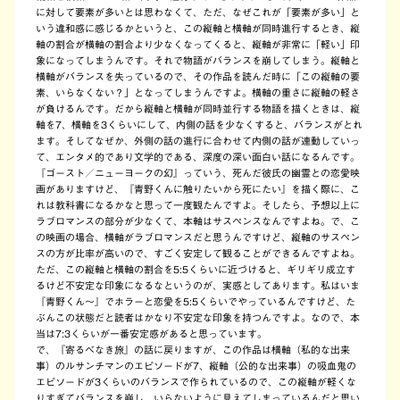
に対して要素が多いとは思わなくて、ただ、なぜこれが「要素が多い」と
いう違和感に感じるかというと、この縦軸と横軸が同時進行するとき、縦
軸の割合が横軸の割合より少なくなってくると、縦軸が非常に「軽い」印
象になってしまうんです。それで物語がバランスを崩してしまう。縦軸と
横軸がバランスを失っているので、その作品を読んだ時に「この縦軸の要
素、いらなくない？」となってしまうんですよ。横軸の重さに縦軸の軽さ
が負けるんです。だから縦軸と横軸が同時並行する物語を描くときは、縦
軸を7、横軸を3くらいにして、内側の話を少なくすると、バランスがとれ
ます。そしてなぜか、外側の話の進行に合わせて内側の話が連動していっ
て、エンタメ的であり文学的である、深度の深い面白い話になるんです。
『ゴースト／ニューヨークの幻』っていう、死んだ彼氏の幽霊との恋愛映
画がありますけど、『青野くんに触りたいから死にたい』を描く際に、こ
れは教科書になるかなと思って一度観たんですよ。そしたら、予想以上に
ラブロマンスの部分が少なくて、本軸はサスペンスなんですよね。で、こ
の映画の場合、横軸がラブロマンスだと思うんですけど、縦軸のサスペン
スの方が比率が高いので、すごく安定して観ることができるんですよね。
ただ、この縦軸と横軸の割合を5:5くらいに近づけると、ギリギリ成立す
るけど不安定な印象になるなというのが、実感としてあります。私はいま
『青野くん～』でホラーと恋愛を5:5くらいでやっているんですけど、た
ぶんこの状態だと読者はかなり不安定な印象を持つんですよ。なので、本
当は7:3くらいが一番安定感があると思っています。
で、『寄るべなき旅』の話に戻りますが、この作品は横軸（私的な出来
事）のルサンチマンのエピソードが7、縦軸（公的な出来事）の吸血鬼の
エピソードが3くらいのバランスで作られているので、この縦軸が軽くな
りすぎてバランスを崩し、いらないように見えてしまっているんだと思い