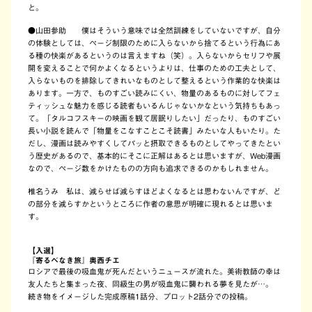
と。
●山田参助
僕はそういう意味では全然訓練をしていないですが、自分
の体験としては、ページ制限のために入らないから捨てるという行為にあ
る種の快楽があるというのは言えますね（笑）。入らないからセリフや展
開を変えることで何かよくなるというよりは、仕事のための工夫として、
入らないものを排除してきれいなものとして整えるという作業的な快楽は
あります。一方で、ものすごい読みにくい、物量のあるものに対してフェ
ティッシュな魅力を感じる読者もいるんじゃないかなという気持ちもあっ
て。「タルコフスキーの映画を観て居眠りしたい」だったり、ものすごい
長い小説を読んで「物量をこなすことこそ読書」みたいな人もいたり。た
だし、漫画は読みやすくしてパッと摂取できるものとしてやってきたとい
う歴史があるので、基本的にそこに正解はあるとは思いますが、Web漫画
なので、ページ数をかけたものの方向も追求できるのかもしれません。
椎名うみ 私は、減らせば減らすほどよくなるとは思わないんですが、ど
の部分を減らすかというところに作者の意思が明確に現れるとは思いま
す。
【入選】
『寄るべなき旅』奥西チエ
ロシアで最後の吸血鬼が死んだというニュースが流れた。美術教師の幸は
友人たちと集まった夜、同級生の男が吸血鬼に襲われる夢を見たが…。
続き物をイメージした完成原稿1話分、プロット2話分での投稿。