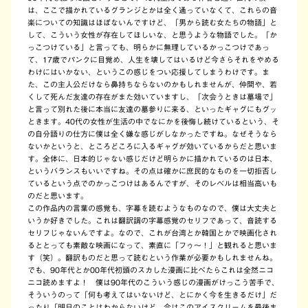
は、ここで描かれているグランジとかは全く通っていなくて、これらの音
楽についての知識はほぼないんですけど、「男から読む女たちの物語」と
して、こういう女性が存在してほしいな、と思うような物語でした。「か
っこつけている」と言っても、明らかに無理しているかっこつけであっ
て、17歳でパンクに目覚め、人生を壊してはいるけど今さらそれをやめる
わけにはいかない、というこの感じをつい応援してしまうわけです。ま
た、この主人公だけなら鼻持ちならないのかもしれませんが、仲間や、若
くして死んだ友達の存在がまた効いていますし、「次会うときは墓場で」
と言って別れた後に本当に友達の墓参りに来る、といったギャグにもグッ
ときます。40代の女性が生活の中でなにかを後悔し続けているという、そ
の自分語りの仕方に僕は全く嫌な感じがしなかったですね。なぜそうなら
ないかというと、ところどころに入るギャグが効いているからだと思いま
す。全体に、日本的じゃない感じだけど明らかに描かれているのは日本、
というバランスもいいですね。その点は確かに庶民的なものを一切拒否し
ているという点でのかっこつけはあるんですが、そのレベルは相当高いも
のだと思います。
この作品内の言葉の感覚も、字幕を読むようなものなので、僕は大丈夫と
いうか好きでした。これは翻訳調の字幕感覚のセリフであって、音読する
セリフじゃないんですよ。なので、これが台湾とか韓国とかで映画化され
るととっても素敵な映画になって、素直に「フゥ～！」と観れると思いま
す（笑）。翻訳ものだと思って読むという作業が必要かもしれませんね。
でも、90年代とか00年代初頭のスカした漫画に比べたらこれは全然ニコ
ニコ読めますよ！ 僕は90年代のこういう感じの漫画がけっこう苦手で、
そういうのって「何も考えてはいないけど、とにかく今を生きるだけ」だ
ったり「明日のことはわからないけど、今はこのアイスクリームを最後ま