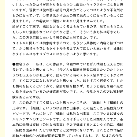
い」といったひねりが効かせるともう少し面白いキャラクターになると思
いますが、現状では彼の悪い部分の見せ方がとってつけたような不自然な
ものになっていて、少年を活かすための当て馬のようになっているように
見えました。この豹変は二面性にはあまり見えませんでした。
絵がすごく丁寧で、構図などもよく考えられているので、見てもらうこと
をしっかり意識されている方だなと思って、そういう点も私は好きでし
た。この方を応援したいし今後の作品も見てみたいです。
タイトルに関しては抽象的すぎるので、もう少し具体的に内容と結びつけ
て、かつ気持ちをひけるタイトルを考えてみてほしいと思います。抽象的
なタイトルはあまりプラスにはならないように思います。
●
椎名うみ 私は、この作品が、今回の中でいちばん情報を伝える力に
長けているなと思いました。「今どんな情報を読者に伝えたいのか」とい
うのを伝えるのがお上手で、読んでいる時のストレス値がすごく下がるの
で、すぐにプロになれる方だなと思いました。絵もすごく可愛くて、しか
も情報を伝えるという点で、余計な絵を描かず、ちょうど適切な過不足な
い絵を描かれているのが好感度が高いです。あ、今見たらこの方は連載経
験があるんですね。
で、この作品ですごく惜しいなと思ったところが、「縦軸」と「横軸」の
比率です。「縦軸」というのは公的な出来事、この話だったら吸血鬼のエ
ピソードで、それに対して「横軸」は私的な出来事、ここでいえば彼女の
ルサンチマンのエピソードです。これはざっくりした分類なんですが、基
本的に物語は縦軸（公的な出来事）だけで構成するとエンタメ的に、横軸
（私的な出来事）だけで構成すると文学的になります。けれどこの作品は
縦軸と横軸の2つの軸が同時に進行していきますよね。で、私はこの作品