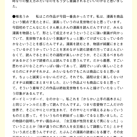
時なりの整え方みたいなのをもう少し意識されるといいのかなと思いまし
た。
●
椎名うみ 私はこの作品が今回一番良かったです。私は、漫画を商品
という観点で見たときに、漫画っていうのは見世物だなと思っています。
今回初めてこんなにたくさん新人さんの漫画を読んだんですけど、みんな
漫画を物語として、形として成立させようということに強い意識が向かっ
ていて、見世物であるという意識がちょっと置いてけぼりになっているの
かなということを感じたんですよ。漫画を読むとき、物語が綺麗にまとま
っているかどうかっていうことを求めながら読む読者の方ってほとんどい
なくて、読んでるときにその過程が楽しいかどうか、そこに見るべきもの
があるかどうかで読者の人は読んでると思うんです。だから最悪、すごい
思わせぶりなことがいっぱい描いてあって、過程でいっぱい楽しいことさ
せたのにオチがそれかよ、みたいなものでもこれは商品になると思いま
す。ちょっと誠実じゃないんだけど。それでも、過程は全く楽しくないけ
どオチは綺麗にまとまりました、という作品よりも商品になると思って
て。そういう意味でこの作品は終始見世物をちゃんと描けていたなってい
う印象があるんです。
ボーイミーツボーイ、なのかな…。私これを『からかい上手の高木さん』
と同じジャンルだと思って読んでたんですよ。つまり恋愛物で二人だけの
世界で、そこにやりとりが生まれて、そのやりとりが萌えるよねっていう
ものだと思って。そういうものを終始ずっと描いてるなと思いました。こ
の物語の説明しやすい面白みは、「女王様が性別を変えて男になった」っ
ていうこととか「体が違うのに男の人を女王様として調教してた」とかそ
ういう点だと思うんですけど、たぶんこの漫画の読者になる層で、その女