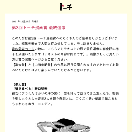
2021年12月27日 月曜日
第3回トーチ漫画賞 最終選考
このたびは第3回トーチ漫画賞へのたくさんのご応募ありがとうございま
した。結果発表まで大変お待たせしてしまい申し訳ありません。
賞の発表ページ
の他に、こちらでもテキストの形で最終選考の審査評の様
子を公開いたします（テキストの内容は同じです）。画像がもっと見たい
方は賞の発表ページからご覧ください。
【準大賞】と【山田参助賞】の作品は近日公開されますのであわせてお読
みいただければより楽しんでいただけるかと思います。
【準大賞】
『蟹を食べる』野口明宏
彼女にフラれたばかりの沖の家に、蟹を持って訪ねてきた友人たち。蟹鍋
を楽しもうとした青年3人を襲う悲劇とは。ごくごく狭い部屋で起こるわ
ちゃわちゃホラーコメディ。