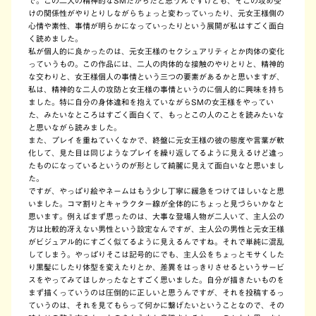
で。この二人の精神的なSMだからだと思うんですけども、そこの攻め受
けの関係性がやりとりしながらちょっと変わっていったり、元女王様側の
心情や素性、事情が明らかになっていったりという展開が私はすごく面白
く読めました。
私が個人的に良かったのは、元女王様のセクシュアリティとか肉体の変化
っていうもの。この作品には、二人の肉体的な接触のやりとりと、精神的
な交わりと、女王様個人の事情という三つの要素があるかと思いますが、
私は、精神的な二人の攻防と女王様の事情というのに個人的に興味を持ち
ました。特に自分の身体違和を抱えていながらSMの女王様をやってい
た、みたいなところはすごく面白くて、もっとこの人のことを読みたいな
と思いながら読みました。
また、プレイを重ねていくなかで、終盤に元女王様の彼の態度や言葉が軟
化して、見た目は同じようなプレイを繰り返してるように見えるけど違っ
たものになっているというのが形として綺麗に見えて面白いなと思いまし
た。
ですが、やっぱり絵やネームはもう少し丁寧に緩急をつけてほしいなと思
いました。コマ割りとキャラクター線が全体的にちょっと見づらいかなと
思います。例えばまず思ったのは、大事な登場人物が二人いて、主人公の
方は比較的冴えない男性という設定なんですが、主人公の男性と元女王様
がビジュアル的にすごく似てるように見えるんですね。それで単純に混乱
してしまう。やっぱりそこは記号的にでも、主人公をちょっとモサくした
り黒髪にしたり体型を変えたりとか、差異をはっきりさせるというサービ
スをやってみてほしかったなとすごく思いました。自分が描きたいものを
まず描くっていうのは圧倒的に正しいと思うんですが、それを投稿するっ
ていうのは、それを見てもらって何かに繋げたいということなので、その