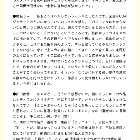
のスタンスや言葉の感覚がどうしても理解できず…すみません。主人公の
方が同世代同性なので余計に違和感が強かったです。
●
椎名うみ 私もこれはわからないジャンルだったんです。全部がCDの
ジャケットみたいにかっこいいおしゃれな感じ。このジャンルはわからな
いなと思いつつ読んだんですけど、読んでてすごいなと思ったのが、「か
っこつけてないところがない」というところです。終始かっこつけをやめ
ずに描かれていて、その気概がとんでもないと思いました。執念のかっこ
よさだと。セリフも全編が詩のようで、ずっと歌っているみたいなシラフ
じゃない感じ。今まで主人公の身に起こってきたことが全て美しい走馬灯
のようになっていて、そこに酔いきっているような感覚がありました。そ
れはみじめさやダサさ、情けないところまでかっこつける、という徹底ぶ
りで、作者の方が「かっこつける」ということを愛しているんだなという
ことがすごく伝わってきます。そういう、なにかに対する強い愛情や意志
は誰かの心を打つと思いましたし、作品として見世物をしっかり作ってい
るという感じはしました。
●
山田参助 なるほどー、そういう感想なのか。僕にとってはこの作品
はナチュラルに入りすぎて、逆にどう語っていいかわからないような作品
なんですよ。「ここがよかった」とか「ここをもっとこうしたら」とかす
ら思わないくらいに普通に読書してしまいました。なので選考めいた言葉
にならず、申し訳ない思いです（笑）。
で、僕はこの作品が一番好き、素直に「カッコイイ！」と読みました
（笑）。ただ、僕はかっこつけているという印象は持たず、平熱な表現と
捉えていますが、劇的に大げさなものに見えるのかな。
90年代を綴った話ということで、40代主婦である作者と近い世代の僕