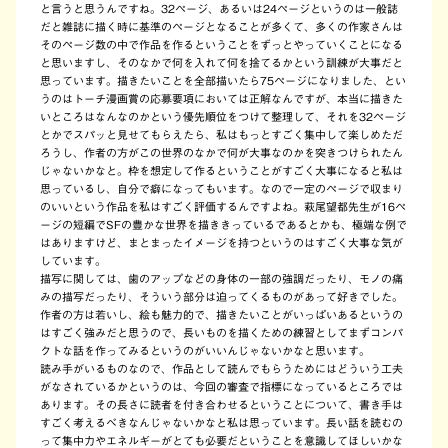
と言うと思うんですね。32ページ、あるいは24ページというのは一般誌
だと雑誌に描く時に基準のページとなることが多くて、多くの作家さんは
そのページ数の中で作品を作るということをずっとやっていくことになる
と思いますし、そのなかで何を入れて何を捨てるかという訓練が大事だと
思っています。描きたいことを全部描いたら75ページになりました、とい
うのはトーチ漫画賞の応募要項においては正解なんですが、本当に描きた
いところはなんなのかという優先順位をつけて整理して、それを32ページ
とかでスパッと見せてもらえたら、私はもっとすごく集中して楽しめただ
ろうし、作者の方がこの世界のなかで何が大事なのかを突きつけられたん
じゃないかなと。枠を想定して作るということがすごく大事になると私は
思っているし、自分で癖になってもいます。なので一定のページで収まり
のいいという作品を私はすごく評価するんですよね。萩尾望都先生が16ペ
ージの短編でSFの豊かな世界を描ききっているであるとかも、極端な例で
はありますけど、まとまったイメージを持つというのはすごく大事な気が
しています。
描写に関しては、歯のアップなどの身体の一部の強調だったり、モノの痛
みの描写だったり、そういう部分は迫ってくるものがあって好きでした。
作者の方は若いし、絵も魅力的で、描きたいことがいっぱいあるというの
はすごく強みだと思うので、長いものを描くための練習としてまずコンパ
クトな話を作ってみるというのがいいんじゃないかなと思います。
読み手がいるものなので、作品として読んでもらうためにはどういう工夫
がなされているかというのは、今回の審査で指標になっているところでは
あります。その長さに読者を付き合わせるということについて、書き手は
すごく考えるべきなんじゃないかなと私は思っています。長い話を読むの
って集中力やエネルギーがとても必要だということを意識してほしいかな