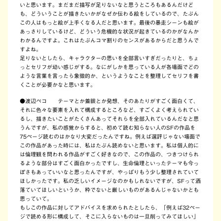
いと思います。まだまだ描写が足りないなと思うところもあるんだけど
も、どういうことが描きたいかがなぜか伝わる絵をしているので、たぶん
この人はもっと絵が上手くなる人だと思います。最後の暴走シーンも絵が
あっさりしているけど、どういう危機的な状況が起きているのかがなんか
わかるんですよ。これはたぶんコマ割りのセンスがあるからだと思うんで
すよね。
足りないとしたら、キャラクターの思いを全部言いすぎだったりと、ちょ
っとセリフが幼い感じがする。なにがしかを思っている人が各場面でどの
ような言葉を言ったら象徴的か、というようなことを整理してセリフを書
くことが必要かなと思います。
●渡辺ペコ
テーマとか着眼とか発想、そのあたりがすごく面白くて、
それに色々な要素を入れて構成するところなど、すごくよく考えられてい
るし、描きたいことがたくさんあってそれらを全部入れているんだなと思
うんですが、私の感覚からすると、初めて読む知らない人のSFの作品を
75ページ読むのはかなり大変だったんですね。例えば選評じゃない場面で
この作品があった時には、私はたぶん読めないと思います。私は個人的に
は倫理観を問われる作品がすごく好きなので、この作品の、つきつけられ
るような部分はすごく面白かったですし、生命倫理といったテーマも今っ
ぽさもあっていいなと思ったんですが、やっぱりもう少し整理されていて
ほしかったです。私の乏しいイメージなのかもしれないですが、SFって洒
落ていてほしいというか、粋でないと厳しいものがあるんじゃないかとも
思っていて。
もしこの作品に対してアドバイスを求められたとしたら、「例えば32ペー
ジで読める形に構成して、そこに入らないものは一旦削ってみてほしい」