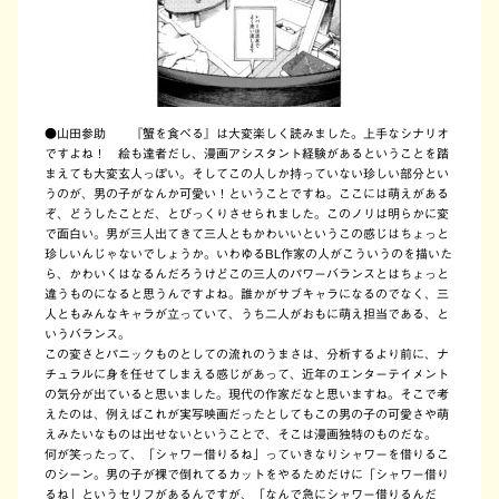
●山田参助
『蟹を食べる』は大変楽しく読みました。上手なシナリオ
ですよね！ 絵も達者だし、漫画アシスタント経験があるということを踏
まえても大変玄人っぽい。そしてこの人しか持っていない珍しい部分とい
うのが、男の子がなんか可愛い！ということですね。ここには萌えがある
ぞ、どうしたことだ、とびっくりさせられました。このノリは明らかに変
で面白い。男が三人出てきて三人ともかわいいというこの感じはちょっと
珍しいんじゃないでしょうか。いわゆるBL作家の人がこういうのを描いた
ら、かわいくはなるんだろうけどこの三人のパワーバランスとはちょっと
違うものになると思うんですよね。誰かがサブキャラになるのでなく、三
人ともみんなキャラが立っていて、うち二人がおもに萌え担当である、と
いうバランス。
この変さとパニックものとしての流れのうまさは、分析するより前に、ナ
チュラルに身を任せてしまえる感じがあって、近年のエンターテイメント
の気分が出ていると思いました。現代の作家だなと思いますね。そこで考
えたのは、例えばこれが実写映画だったとしてもこの男の子の可愛さや萌
えみたいなものは出せないということで、そこは漫画独特のものだな。
何が笑ったって、「シャワー借りるね」っていきなりシャワーを借りるこ
のシーン。男の子が裸で倒れてるカットをやるためだけに「シャワー借り
るね」というセリフがあるんですが、「なんで急にシャワー借りるんだ