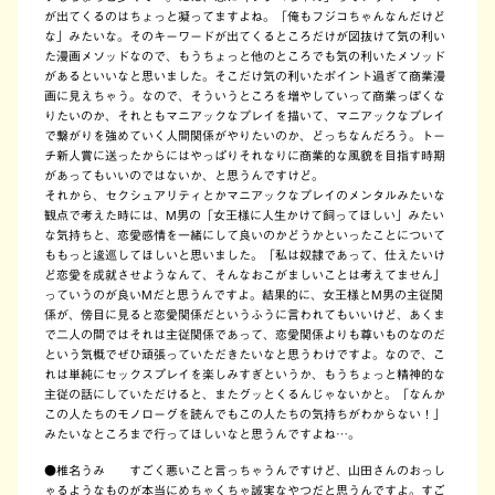
が出てくるのはちょっと凝ってますよね。「俺もフジコちゃんなんだけど
な」みたいな。そのキーワードが出てくるところだけが図抜けて気の利い
た漫画メソッドなので、もうちょっと他のところでも気の利いたメソッド
があるといいなと思いました。そこだけ気の利いたポイント過ぎて商業漫
画に見えちゃう。なので、そういうところを増やしていって商業っぽくな
りたいのか、それともマニアックなプレイを描いて、マニアックなプレイ
で繋がりを強めていく人間関係がやりたいのか、どっちなんだろう。トー
チ新人賞に送ったからにはやっぱりそれなりに商業的な風貌を目指す時期
があってもいいのではないか、と思うんですけど。
それから、セクシュアリティとかマニアックなプレイのメンタルみたいな
観点で考えた時には、M男の「女王様に人生かけて飼ってほしい」みたい
な気持ちと、恋愛感情を一緒にして良いのかどうかといったことについて
ももっと逡巡してほしいと思いました。「私は奴隷であって、仕えたいけ
ど恋愛を成就させようなんて、そんなおこがましいことは考えてません」
っていうのが良いMだと思うんですよ。結果的に、女王様とM男の主従関
係が、傍目に見ると恋愛関係だというふうに言われてもいいけど、あくま
で二人の間ではそれは主従関係であって、恋愛関係よりも尊いものなのだ
という気概でぜひ頑張っていただきたいなと思うわけですよ。なので、こ
れは単純にセックスプレイを楽しみすぎというか、もうちょっと精神的な
主従の話にしていただけると、またグッとくるんじゃないかと。「なんか
この人たちのモノローグを読んでもこの人たちの気持ちがわからない！」
みたいなところまで行ってほしいなと思うんですよね…。
●
椎名うみ すごく悪いこと言っちゃうんですけど、山田さんのおっし
ゃるようなものが本当にめちゃくちゃ誠実なやつだと思うんですよ。すご