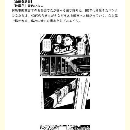
【山田参助賞】
『彼岸花』青色ひよこ
緊急事態宣言下のある街で女が橋から飛び降りた。90年代を生きたパンク
少女たちは、40代の今をもがきながらある顛末へと転がっていく。白と黒
で描かれる、痛みに満ちた青春とミドルエイジ。