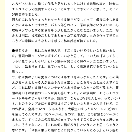
ころがあります。総じて作品を見られることに対する意識の高さ、読者に
エンタメとして提供するということがすごくできていると思って、そこに
好感を持ちました。
個人的にはもうちょっとヒヤッとする怖さが欲しくって。最後に少しある
ことにはあるんですけど、バトル部分のパワー系の攻防というよりは、心
理戦やゾワっとする怖さをもう少し見たかったなと思いました。ただ、好
みとは別に、投稿作品としてまとまった完成度の高いものを作って見ても
らうプロ意識のようなものを感じて私は好感が持てました。
●椎名うみ
私はこれを読んで、すごく良いけど惜しいなと思いまし
た。冒頭の扉ページがまずすごくいいなと思って。この人の「よってらっ
しゃい見てらっしゃい」という拍手が聞こえる扉ページだと思いました。
「はい、始まりますよ、見ていってね」という意志を感じるのでいいなと
思って。
で、私は男の子の可愛さについてはあまり分からなかったんです。この萌
えがちゃんとわかる人が見たらたぶん楽しいところだったと思うんですけ
ど、これに関する萌えのアンテナがあまり分からなかった私が見ると、冒
頭の男の子の会話のシーンは長く感じました。この漫画は、おそらくホラ
ーバトルものじゃないですか。短編で「なんとかVSなんとか」っていうバ
トルものをシンプルにやる姿勢はすごく美しいなと思ったんですけど、こ
の作品は、全部で32ページあるうち、大学生のまったりシーンに3分の1
を使ってるんですよ。10ページ分。なので、私は、この冒頭を5ページに
まとめて、すぐにカニの攻撃が始まっていたらすごく良かったなと思いま
した。そうでないと、「これは何の話だろう」ということを思っちゃうと
思います。「今私が乗った船はどこに向かっているんだろう」という感じ