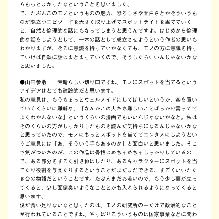
らもっとよかったなということを思いました。
で、たぶんこのモノというものの魅力、恐ろしさや面白さとかそういうも
のが際立つエピソードを大きく取り上げてスポットライトを当てていく
と、自然と倫理的な話にもなってしまうと思うんですよ。はじめから倫理
的な話をしようとして、一本の話として成立させようという作者の思いも
わかりますが、そこに意識を持っていかなくても、モノの方に意識を持っ
ていけば自然に話はまとまっていくので、そうしたらいいんじゃないかな
と思いました。
●山田参助
素晴らしい切り口ですね。モノにスポットを当てるという
アイデアはとても建設的だと思います。
私の意見は、もうちょっとウェルメイドにしてほしいというか、客を置い
ていくくらいに難解な、「なんかこの人たち難しいことばっかり言ってて
よくわかんないな」というくらいの漫画でもいいんじゃないかなと。私は
そのくらいの方がしっかりしたものを読んだ気持ちになるんじゃないかな
と思っていたので、モノにもっとスポットを当ててエンタメにしようとい
うご意見には「あ、そういう手もあるのか」と面白いと思いました。そこ
で気がついたのが、この作品は骨格はめちゃめちゃしっかりしているの
で、ある部分をすごく引き伸ばしたり、あるキャラクターにスポットを当
てたり役割を与えたりするということがまだまだできる、すごくいいたた
き台の物語だということです。たぶんまだお若いので、もう少し薹が立っ
てくると、少し面倒臭いようなこととかも入れられるようになってくると
思います。
僕が食い足りないなと思ったのは、モノの研究所の中だけで政治的なこと
が行われていることですね。やっぱりこういうものは国家事業などに関わ