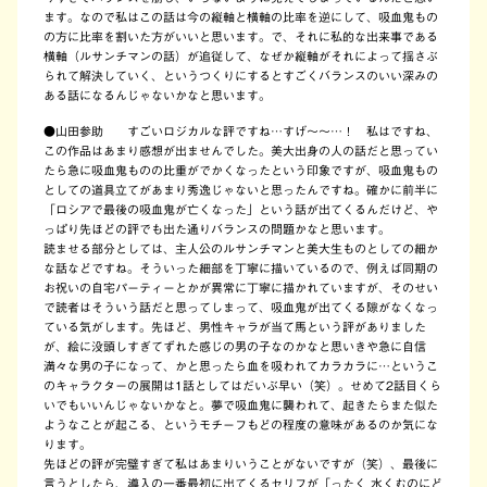
ます。なので私はこの話は今の縦軸と横軸の比率を逆にして、吸血鬼もの
の方に比率を割いた方がいいと思います。で、それに私的な出来事である
横軸（ルサンチマンの話）が追従して、なぜか縦軸がそれによって揺さぶ
られて解決していく、というつくりにするとすごくバランスのいい深みの
ある話になるんじゃないかなと思います。
●
山田参助 すごいロジカルな評ですね…すげ～～…！ 私はですね、
この作品はあまり感想が出ませんでした。美大出身の人の話だと思ってい
たら急に吸血鬼ものの比重がでかくなったという印象ですが、吸血鬼もの
としての道具立てがあまり秀逸じゃないと思ったんですね。確かに前半に
「ロシアで最後の吸血鬼が亡くなった」という話が出てくるんだけど、や
っぱり先ほどの評でも出た通りバランスの問題かなと思います。
読ませる部分としては、主人公のルサンチマンと美大生ものとしての細か
な話などですね。そういった細部を丁寧に描いているので、例えば同期の
お祝いの自宅パーティーとかが異常に丁寧に描かれていますが、そのせい
で読者はそういう話だと思ってしまって、吸血鬼が出てくる隙がなくなっ
ている気がします。先ほど、男性キャラが当て馬という評がありました
が、絵に没頭しすぎてずれた感じの男の子なのかなと思いきや急に自信
満々な男の子になって、かと思ったら血を吸われてカラカラに…というこ
のキャラクターの展開は1話としてはだいぶ早い（笑）。せめて2話目くら
いでもいいんじゃないかなと。夢で吸血鬼に襲われて、起きたらまた似た
ようなことが起こる、というモチーフもどの程度の意味があるのか気にな
ります。
先ほどの評が完璧すぎて私はあまりいうことがないですが（笑）、最後に
言うとしたら、導入の一番最初に出てくるセリフが「ったく 水くむのにど