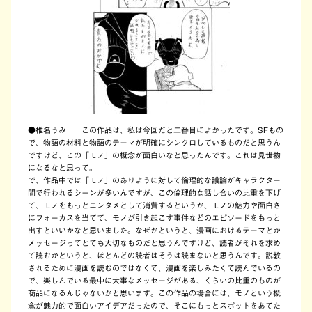
●椎名うみ
この作品は、私は今回だと二番目によかったです。SFもの
で、物語の材料と物語のテーマが明確にシンクロしているものだと思うん
ですけど、この「モノ」の概念が面白いなと思ったんです。これは見世物
になるなと思って。
で、作品中では「モノ」のありように対して倫理的な議論がキャラクター
間で行われるシーンが多いんですが、この倫理的な話し合いの比重を下げ
て、モノをもっとエンタメとして消費するというか、モノの魅力や面白さ
にフォーカスを当てて、モノが引き起こす事件などのエピソードをもっと
出すといいかなと思いました。なぜかというと、漫画におけるテーマとか
メッセージってとても大切なものだと思うんですけど、読者がそれを求め
て読むかというと、ほとんどの読者はそうは読まないと思うんです。説教
されるために漫画を読むのではなくて、漫画を楽しみたくて読んでいるの
で、楽しんでいる最中に大事なメッセージがある、くらいの比重のものが
商品になるんじゃないかと思います。この作品の場合には、モノという概
念が魅力的で面白いアイデアだったので、そこにもっとスポットをあてた