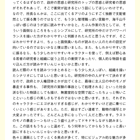
ってくるはずなので、政府の思惑と研究所のトップの思惑と研究者の思惑
がそれぞれあって、そこで衝突が起きるという話にしてほしいわけです。
なので、所長なんかは、ここに出てくるアリのようにすごく独断で支配者
然として振る舞うのではなくて、もう少し管理職っぽい言動や、海千山千
っぽい感じのほうが逆に読みやすいかなと。たぶん作家の方としては、そ
ういう面倒なところをもっとシンプルにして、研究所の中だけでパワーバ
ランスを描いた方がわかりやすいと判断されたんだと思うんですが、そこ
はわかりやすさより、ちょっと面倒臭いものが読みたい人のための設定が
向いているのではないかなと僕は思いました。また、もしわかりやすい方
に振るなら、もう少しわかりやすいキャラクターを使って、例えば野心あ
る若者の研究者と組織に従う上司との衝突であったり、個人的な物語を盛
り込んだ方が読みやすいんじゃないかと思います。
読んだ際のメモを読みつつまとめると…もう少し大人っぽい、組織を描い
たシナリオにしてほしいと思いました。研究所の中の人がすべて決めすぎ
なので、政府とか人権団体とかが出てくると、最後に主人公の中のモノが
暴走する事件も、「研究所の実験の事故として処理される」といった社会
派な引いた物語としても描け、無菌室的な空間で起こったちょっと怖いこ
とといった感じの美しさもでるのではないかと思います。また、それぞれ
のキャラクターにエゴがありすぎる感じが、わかりやすいけど逆に乗りに
くいという感じがありました。ただ、絵はすごい達者で、動物の描写とか
大変よかったですし、どんどん上手になっていく人だと思います。ラスト
のモノの暴走シーンもけっこう盛り上がってドキドキしながら読みまし
た。この話をもうちょっと温めて、もう何年かしてからもうちょっと長い
話にするといいんじゃないかなと思います。
色々と漫画としてグッとくる美点が多くて、特にビジュアル的な魅力が多