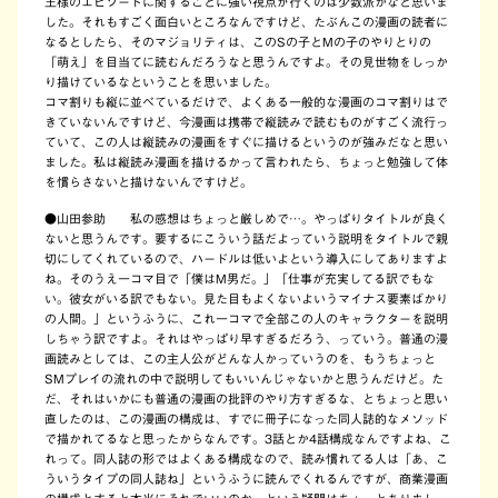
王様のエピソードに関することに強い視点が行くのは少数派かなと思いま
した。それもすごく面白いところなんですけど、たぶんこの漫画の読者に
なるとしたら、そのマジョリティは、このSの子とMの子のやりとりの
「萌え」を目当てに読むんだろうなと思うんですよ。その見世物をしっか
り描けているなということを思いました。
コマ割りも縦に並べているだけで、よくある一般的な漫画のコマ割りはで
きていないんですけど、今漫画は携帯で縦読みで読むものがすごく流行っ
ていて、この人は縦読みの漫画をすぐに描けるというのが強みだなと思い
ました。私は縦読み漫画を描けるかって言われたら、ちょっと勉強して体
を慣らさないと描けないんですけど。
●
山田参助 私の感想はちょっと厳しめで…。やっぱりタイトルが良く
ないと思うんです。要するにこういう話だよっていう説明をタイトルで親
切にしてくれているので、ハードルは低いよという導入にしてありますよ
ね。そのうえ一コマ目で「僕はM男だ。」「仕事が充実してる訳でもな
い。彼女がいる訳でもない。見た目もよくないよいうマイナス要素ばかり
の人間。」というふうに、これ一コマで全部この人のキャラクターを説明
しちゃう訳ですよ。それはやっぱり早すぎるだろう、っていう。普通の漫
画読みとしては、この主人公がどんな人かっていうのを、もうちょっと
SMプレイの流れの中で説明してもいいんじゃないかと思うんだけど。た
だ、それはいかにも普通の漫画の批評のやり方すぎるな、とちょっと思い
直したのは、この漫画の構成は、すでに冊子になった同人誌的なメソッド
で描かれてるなと思ったからなんです。3話とか4話構成なんですよね、こ
れって。同人誌の形ではよくある構成なので、読み慣れてる人は「あ、こ
ういうタイプの同人誌ね」というふうに読んでくれるんですが、商業漫画