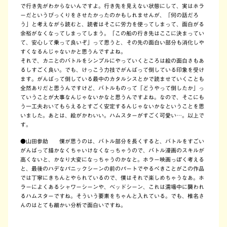
で行き先がわからないんですよ。行き先を見えない状態にして、実はホラ
ーだというびっくりをさせたかったのかもしれませんが、「何の話だろ
う」と考えながら読むと、読者はそこに労力を使ってしまって、面白がる
余裕がなくなってしまってしまう。「この船の行き先はここに決まってい
て、安心して乗って良いぞ」って思うと、その先の面白い部分も消化しや
すくなるんじゃないかと思うんですよね。
それで、カニとのバトルをシンプルにやっていくところは絵の面白さもあ
るしすごく良い。でも、けっこう力技でがんばって倒している印象を受け
ます。がんばって倒している最中のカタルシスとかで読ませていくことも
全然ありだと思うんですけど、バトルものって「どうやって倒したか」っ
ていうことが大事なんじゃないかなと思うんですよね。なので、そこにも
う一工夫おいてもらえるとすごく安定するんじゃないかなということを思
いました。あとは、絵がかわいい。ハムスターがすごく可愛い…。以上で
す。
●山田参助
僕が思うのは、バトル部分を長くすると、バトルをすごい
がんばって描かなくちゃいけなくなっちゃうので、バトル漫画のスキルが
高くないと、かなり大変になっちゃうのかなと。ホラー映画っぽく考える
と、最後のハデなパニックシーンの前のパートでやるべきことがこの作品
では丁寧にきちんとやられているので、僕はそれで楽しめちゃうなあ。ホ
ラーによくあるシャワーシーンや、ベッドシーン、これは濡場中に襲われ
るハムスターですね。そういう要素をちゃんと入れている。でも、椎名さ
んのはとても細かい分析で面白いですね。