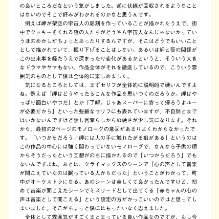
の良いところだなという気がしました。逆に伏線が回収されるようなこと
はないのでそこで好みがわかれるのかなと思うんです。
例えば岬が架空の宇宙人の彫刻を作っていることが描かれたうえで、街
中でクッキーをくれる謎の人たちがどうやら宇宙人なんじゃないかってい
うほのめかしがちょっとあったりするんですが、そこはどうでもいいこと
として描かれていて、掘り下げることはしない。あるいは岬と葵の関係が
この出来事を経たうえで深まったり変化があるかというと、そういう大き
なドラマやヤマもない。作品全体がそれを徹底しているので、こういう雰
囲気のものとして僕は全体的に楽しめました。
気になるところとしては、まずセリフが全体的に説明的で硬いんですよ
ね。例えば「岬はどうやったらこんな作品を思いつくのだろうか。岬はや
っぱり面白いやつだ」とか「了解。じゃあスーパーに寄って帰ろうよルー
が必要だから」といった些細なセリフにも表れていますが、不自然とまで
はいかないんですけど話し言葉らしからぬ硬さが少し気になります。それ
から、最初の2ページのモノローグの意図があまりよくわからなかったで
す。「いつからだろう／岬には人の手に触れたがる癖がある」というのは
この作品の中心には強く関わっていないモノローグで、なんなら子供の頃
からそうだったという回想がのちに描かれるので「いつからだろう」でも
ないんですよね。あとは、クライマックスのシーンで「心の声として音楽
が聞こえていたのは眠っている人からだった」ということがわかって、町
中がオーケストラになる。あのシーンは美しくて良かったんですけど、初
めて音楽が聞こえたシーンでミスリードとして出てくる「赤ちゃんの心の
声は音楽として聞こえる」という設定の方がかっこいいのではと思ってし
まいました。そこがちょっと僕にはもったいなく思えました。
全体として雰囲気がすごくまとまっている良い作品なのですが、もし今