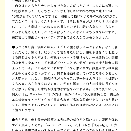
不思議に思いました。
自分はもともとシナリオしかできない人だったので、この人には近いも
のを感じました。もともとシナリオを作りたい気持ちの方が強くて14～
15歳から作っていたんですけど、頑張って描いていたものの絵の方がつい
てこなくて。そういうこともあって、「今はまだまだだけどシナリオ頑張
れ」っていう意味でもこの人を応援したいです。若い方なので、もしかし
たらまだ絵さえもしっかりとは習ったことがないのかもしれないですが、
逆に言えば漫画じゃないメディアでもできる人なのかもしれません。
●しりあがり寿 僕はこの人にすごく才能を感じるんですよね。なんて言
うんだろう、例えば、悲しいって言わせたり悲しい顔をさせなくても悲し
さを感じさせる力がある。何気ないカットを繋げたり、一見関係ない間接
的なセリフやエピソードを繋げていくことで、何がしかの感情を読者に伝
えられている。この若さでこれはすごいなと思います。課題はやっぱり絵
が上手くなるかどうかですね。何年も漫画を描いていてこの絵ならちょっ
と大変かもしれない。僕の時代だったらこれで十分なんだけど、今は若い
人も本当にみんなうまいですから。だから僕は、この人は映像に行くべき
だと思う。今言った才能も映像的な才能なんですよね。それで見ていくと
例えば『ex スーパーノバ』の方は、星のイメージや人間関係など、割と色
んな複雑なイメージをうまく組み合わせて高等な話作りをしていると思い
ます。絵がうまく描けなくても、物語を作るのは諦めないでほしいなとい
う気がしますね。
●今井哲也 僕も最大の課題は本当に絵の部分だと思います。漫画自体は
すごく良かったです。『ex スーパーノバ』に比べると『Nostalgia』の方
はもっと繊細で細かいストーリーですが、主人公の心の揺れ動きを細かく