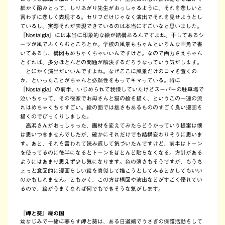
細かく酌みとって、しりあがり先生がおっしゃるように、それを悲しいと
言わずに悲しく表現する。セリフだけじゃなく演出でそれを見せようとし
ているし、実際それが表現できているのは本当にすごいなと思いました。
『Nostalgia』には本当に印象的な絵が結構あるんですよね。干してあるシ
ーツが風でふくらむところとか。学校の風景もちゃんといろんな画角で書
いてあるし、構図もめちゃくちゃいいんですけど。なので画力さえちゃん
とすれば、多分ほとんどの問題が解決するだろうなっていう気がします。
とにかく演出がいいんですよね。なぜここに風景だけのコマを置くの
か、といったことがちゃんと必然性をもってキマっている。特に
『Nostalgia』の前半、いじめられて我慢していたけどスーパーの駐車場で
泣いちゃって、その後家でお母さんと猫の絵を描く、というこの一連の流
れはめちゃくちゃすごい。絵の面では拙さもあるもののすごく良い漫画を
描くのでびっくりしました。
高浜さんがおっしゃった、画材を変えてみたらどうかっていう提案は僕
は思いつきませんでしたが、確かにそれだけでも結構変わりそうに思いま
す。あと、それを言われて読み返して気づいたんですけど、前半はトーン
を使ってるのに後半になるとトーンをほとんど貼らなくなる。方針がある
ようにはあまり思えず少し気になります。色の薄さもそうですが、もうち
ょっと意図的に漫画らしい絵を真似して描こうとしてみるとかしてもいい
のかもしれません。ともかく、この方は構図や演出などがすごく優れてい
るので、絵がうまくなれば何でもできそうな気がします。
『岬と葵』緑の国
幼なじみで一緒に暮らす岬と葵は、ある日道端でうさぎの保護活動をして