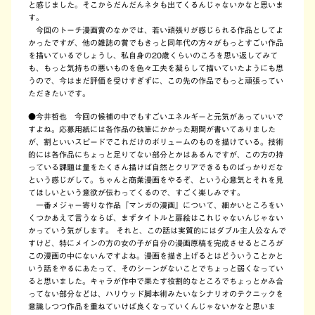
と感じました。そこからだんだんネタも出てくるんじゃないかなと思いま
す。
今回のトーチ漫画賞のなかでは、若い頑張りが感じられる作品としてよ
かったですが、他の雑誌の賞でもきっと同年代の方々がもっとすごい作品
を描いているでしょうし、私自身の20歳くらいのころを思い返してみて
も、もっと気持ちの悪いものを色々工夫を凝らして描いていたようにも思
うので、今はまだ評価を受けすぎずに、この先の作品でもっと頑張ってい
ただきたいです。
●今井哲也 今回の候補の中でもすごいエネルギーと元気があっていいで
すよね。応募用紙には各作品の執筆にかかった期間が書いてありました
が、割といいスピードでこれだけのボリュームのものを描けている。技術
的には各作品にちょっと足りてない部分とかはあるんですが、この方の持
っている課題は量をたくさん描けば自然とクリアできるものばっかりだな
という感じがして。ちゃんと商業漫画をやるぞ、という心意気とそれを見
てほしいという意欲が伝わってくるので、すごく楽しみです。
一番メジャー寄りな作品『マンガの漫画』について、細かいところをい
くつかあえて言うならば、まずタイトルと扉絵はこれじゃないんじゃない
かっていう気がします。 それと、この話は実質的にはダブル主人公なんで
すけど、特にメインの方の女の子が自分の漫画原稿を完成させるところが
この漫画の中にないんですよね。漫画を描き上げるとはどういうことかと
いう話をやるにあたって、そのシーンがないことでちょっと弱くなってい
ると思いました。キャラが作中で果たす役割的なところでちょっとかみ合
ってない部分などは、ハリウッド脚本術みたいなシナリオのテクニックを
意識しつつ作品を重ねていけば良くなっていくんじゃないかなと思いま