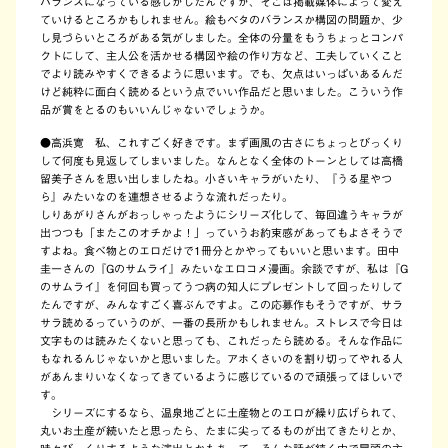
バランスになっている感じがしたんですが、そこは掲載媒体によって変え
ていけるところかもしれません。絵もベタのバランスか構図の問題か、少
し見づらいところがある気がしました。全体の分量をもうちょっとコンパ
クトにして、主人公を活かせる構図や絵の作り方など、工夫していくこと
でより読みやすくできるように思います。でも、欠点はいっぱいあるんだ
けど純粋に面白く読めるという点でいい作品だと思いました。こういう作
品が賞をとるのもいいんじゃないでしょうか。
●高浜寛 私、これすごく好きです。まず画風の古さにちょっとびっくり
して何度も見返してしまいました。なんとなく全体のトーンとしては高橋
留美子さんを思い出しましたね。小さいキャラがいたり、『うる星やつ
ら』みたいなのを連想させるような流れだったり。
しりあがりさんがおっしゃったようにシリーズ化して、毎回違うキャラが
出つつも「またこのオチかよ！」っていうお約束感があってもよさそうで
すよね。食べ物とのエロだけで1冊分とかやってもいいと思います。田中
圭一さんの『Gのサムライ』みたいなエロコメ漫画。余談ですが、私は『G
のサムライ』を何回も買ってうつ病の知人にプレゼントして回ったりして
たんですが、みんなすごく喜ぶんですよ。この応募作もそうですが、サラ
サラ読めるっていうのが、一番の長所かもしれません。ストレスで今日は
文字ものは読みたくないと思っても、これだったら読める。そんな作品に
もなれるんじゃないかと思いました。アホくさいのを割り切ってやれる人
があんまりいなくなってきているように感じているので頑張ってほしいで
す。
シリーズにするなら、温泉地ごとに土産物とのエロが繰り広げられて、
丸いお土産が続いたと思ったら、たまに尖ってるものが出てきたりとか、