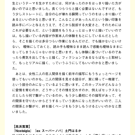
生というテーマを生かすためには、何があったのかをはっきり描いた方が
良いのではと思いました。長くつらつらと描く必要はないんですけど、も
う少しストレートに、自分の心が壊れる瞬間っていうのをはっきり描いて
あるといいのかなと思います。こんなことがあったんだという強い印象を
読み手にバンと与えたうえで、そこから脱却する大変さと、そのためには
これが必要なんだ、という道筋をもうちょっとはっきりと描いていいので
は。もし描いている内容が作家本人の体験をもとにしているんだとした
ら、そこを描くのは多分つらい作業になるんだけど、でも描かないといけ
ない。 曖昧にしておくと、読み手も曖昧なまま読んで感動も曖昧なままに
なってしまうんじゃないかなと思います。もし体験に基づいているのであ
ったら勇気を出してもっと描く。フィクションであるならばもっと取材し
て、もっとリアルに描く、っていうふうにしてもいいのかなと思いまし
た。
あとは、女性二人の恋人関係を描く前半の描写にもうちょっとページを
使ってもいいのかも。二人の関係を見せる部分が、家に帰って一晩寝て、
という部分のみになっているように思います。このカップルがどんなふう
に愛情を育むのか、どうやってその情を交わすのか、例えばセックスなし
だとしたら何で繋がっているのか。もう少し最初にその描写があって、そ
の関係を守りたいからどうするっていう流れになった方がいいので、二人
の関係とか繋がり、絆を描くページをもう少しもうけるといいのかなと思
いました。
【高浜寛賞】
『Nostalgia』『ex スーパーノバ』土門はるか