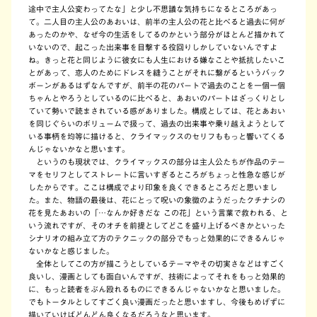
途中で主人公変わってたな」と少し不思議な気持ちになるところがあっ
て。二人目の主人公のあおいは、前半の主人公の花と比べると過去に何が
あったのかや、なぜ今の生活をしてるのかという部分がほとんど描かれて
いないので、起こった出来事を目撃する役回りしかしていないんですよ
ね。きっと花と同じように彼女にも人生における嫌なことや抵抗したいこ
とがあって、恋人のためにドレスを縫うことがそれに繋がるというバック
ボーンがあるはずなんですが、前半の花のパートで過去のことを一個一個
ちゃんとやろうとしているのに比べると、あおいのパートはざっくりとし
ていて勢いで読まされている感がありました。構成としては、花とあおい
を同じぐらいのボリュームで扱って、過去の出来事や乗り越えようとして
いる事柄を均等に描けると、クライマックスのセリフももっと響いてくる
んじゃないかなと思います。
というのも現状では、クライマックスの部分は主人公たちが作品のテー
マをセリフとしてストレートに言いすぎるところがちょっと性急な感じが
したからです。ここは構成でより印象を良くできるところだと思いまし
た。また、物語の最後は、花にとって呪いの象徴のようだったクチナシの
花を見たあおいの「…なんか好きだな この花」という言葉で救われる、と
いう流れですが、そのオチを前提としてどこを盛り上げるべきかといった
シナリオの組み立て方のテクニックの部分でもっと効果的にできるんじゃ
ないかなと感じました。
全体としてこの方が描こうとしているテーマやその切実さなどはすごく
良いし、漫画としても面白いんですが、技術によってそれをもっと効果的
に、もっと読者をぶん殴れるものにできるんじゃないかなと思いました。
でもトータルとしてすごく良い漫画だったと思いますし、今後もめげずに
描いていけばどんどん良くなるだろうなと思います。