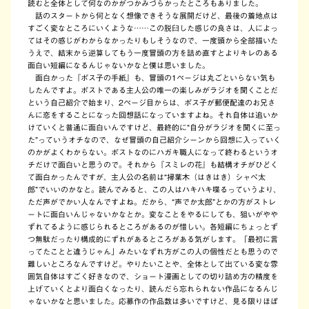
読むと全体として何なのかがつかみづらかったところもありました。
話のスタートから何となく想像できそうな展開だけど、最後の着地点は
すごく変なところにいくような……この脱臼した感じの良さは、人によっ
てはその感じがわからなかったりもしそうなので、一度頭から全部描いた
うえで、結末から逆算してもう一度冒頭の方を詰め直すとよりキレのある
面白い短編になるんじゃないかなと僕は思いました。
面白かった『ポス子の手紙』も、冒頭の1ページは丸ごといらない気も
したんですよ。ポストである主人公の唯一の楽しみがラジオを聞くことだ
という自己紹介で始まり、2ページ目からは、ポス子が郵便配達のお兄さ
んに恋をすることになった回想話になっていますよね。それ自体は追いか
けていくと普通に面白いんですけど、最終的に“自分がラジオを聞くに至っ
た”っていうオチなので、なぜ冒頭の自己紹介シーンから回想に入っていく
のかがよくわからない。ポストなのにハガキ職人になって終わるというオ
チだけで面白いと思うので。それから『スミレの花』も結構オチがひどく
て面白かったんですが、主人公の名前は“掃葉木（はきはき）シャべ太
郎”でいいのかなと。読んでみると、この人はハキハキ喋るっていうより、
ただ声がでかい人なんですよね。だから、“声でか太郎”とかの方がストレ
ートに面白いんじゃないかなとか。変なことをやるにしても、狙いがやや
ずれてるように感じられるところがあるのが惜しい。各短編にちょっとず
つ無駄だったり構成的にずれがあるところがある気がします。「最初に言
ってたことと違うじゃん」みたいなずれ方がこの人の個性だとも思うので
難しいところなんですけど。やりたいことや、全体として出ている変な雰
囲気自体はすごく好きなので、ショート漫画としての切り詰め方の精度を
上げていくとより面白くなったり、読んだら忘れられない作品になるんじ
ゃないかなと思いました。応募作の作品数は多いですけど、見る限りほぼ