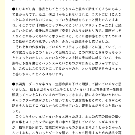
●しりあがり寿 作品としてとてもちゃんと読めて訴えてくるものもあっ
て良かったです。ただ、僕だけかもしれないけれど、ラストには「こんな
ことになるわけないじゃん」っていう違和感をちょっと覚えたんですよ
ね。そこまでは「同性のカップルってこういうリアリティなんだな」と読
めていたのが、最後は急に映画『卒業』のような終わり方で。漫画だしそ
んなことがあってもいいと思うんだけど、そこに違和感をなくすためには
この絵柄やこの作風でいいのか、みたいな課題を少し感じました。
それぞれの作家が持っているリアリティって作家ごとに違っていて、こ
の作家だったらこのくらいして当然だけど、この作家はこれをやっちゃう
とちょっとおかしい、みたいなバランスを読み手は暗に感じていて、その
期待と予想を裏切るバランスみたいなものが常にあると思うんですけど
も、この人はこのラストにして良かったのか、という疑問を自分はちょっ
と感じちゃったところはあります。
●高浜寛 ダークなネタを一生懸命掘り下げて頑張って描いているなと思
いました。 絵もまだそんなに上手なわけじゃないけれど背景まで一生懸命
頑張ってペンを入れているのが伝わってきます。話のネタが暗いかわりに
キャラクターの顔がかわいく描いてあって清潔感もあるので、それがこの
話をそんなにドロドロしたものに見せていない要素なんだろうなと思いま
した。
こうしたらいいんじゃないかなと思った点は、主人公の花の過去の暗い
出来事をストッキングの破れ目の中から回想しているシーンがあります
が、描写が断片的で、実際に何があったのかあんまりよくわからなかった
んですよね。こういったダークな話で、そこから脱却するための抵抗や再