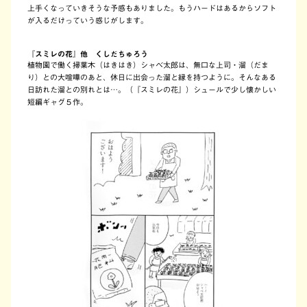
上手くなっていきそうな予感もありました。もうハードはあるからソフト
が入るだけっていう感じがします。
『スミレの花』他 くしだちゅろう
植物園で働く掃葉木（はきはき）シャベ太郎は、無口な上司・溜（だま
り）との大喧嘩のあと、休日に出会った溜と縁を持つように。そんなある
日訪れた溜との別れとは…。（『スミレの花』）シュールで少し懐かしい
短編ギャグ５作。