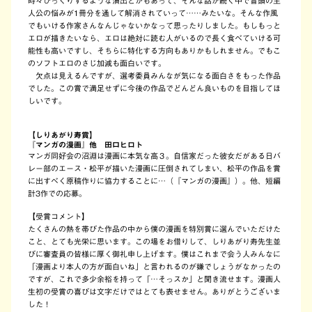
時々びっくりするような演出とかもあって、そんな話が続く中で冒頭の主
人公の悩みが1冊分を通して解消されていって……みたいな。そんな作風
でもいける作家さんなんじゃないかなって思ったりしました。もしもっと
エロが描きたいなら、エロは絶対に読む人がいるので長く食べていける可
能性も高いですし、そちらに特化する方向もありかもしれません。でもこ
のソフトエロのさじ加減も面白いです。
欠点は見えるんですが、選考委員みんなが気になる面白さをもった作品
でした。この賞で満足せずに今後の作品でどんどん良いものを目指してほ
しいです。
【しりあがり寿賞】
『マンガの漫画』他 田口ヒロト
マンガ同好会の沼淵は漫画に本気な高３。自信家だった彼女だがある日バ
レー部のエース・松平が描いた漫画に圧倒されてしまい、松平の作品を賞
に出すべく原稿作りに協力することに…（『マンガの漫画』）。他、短編
計3作での応募。
【受賞コメント】
たくさんの熱を帯びた作品の中から僕の漫画を特別賞に選んでいただけた
こと、とても光栄に思います。この場をお借りして、しりあがり寿先生並
びに審査員の皆様に厚く御礼申し上げます。僕はこれまで会う人みんなに
「漫画より本人の方が面白いね」と言われるのが嫌でしょうがなかったの
ですが、これで多少余裕を持って「…そっスか」と聞き流せます。漫画人
生初の受賞の喜びは文字だけではとても表せません。ありがとうございま
した！