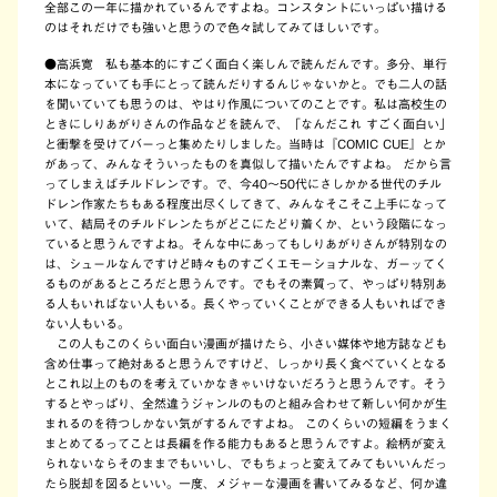
全部この一年に描かれているんですよね。コンスタントにいっぱい描ける
のはそれだけでも強いと思うので色々試してみてほしいです。
●高浜寛 私も基本的にすごく面白く楽しんで読んだんです。多分、単行
本になっていても手にとって読んだりするんじゃないかと。でも二人の話
を聞いていても思うのは、やはり作風についてのことです。私は高校生の
ときにしりあがりさんの作品などを読んで、「なんだこれ すごく面白い」
と衝撃を受けてバーっと集めたりしました。当時は『COMIC CUE』とか
があって、みんなそういったものを真似して描いたんですよね。 だから言
ってしまえばチルドレンです。で、今40～50代にさしかかる世代のチル
ドレン作家たちもある程度出尽くしてきて、みんなそこそこ上手になって
いて、結局そのチルドレンたちがどこにたどり着くか、という段階になっ
ていると思うんですよね。そんな中にあってもしりあがりさんが特別なの
は、シュールなんですけど時々ものすごくエモーショナルな、ガーッてく
るものがあるところだと思うんです。でもその素質って、やっぱり特別あ
る人もいればない人もいる。長くやっていくことができる人もいればでき
ない人もいる。
この人もこのくらい面白い漫画が描けたら、小さい媒体や地方誌なども
含め仕事って絶対あると思うんですけど、しっかり長く食べていくとなる
とこれ以上のものを考えていかなきゃいけないだろうと思うんです。そう
するとやっぱり、全然違うジャンルのものと組み合わせて新しい何かが生
まれるのを待つしかない気がするんですよね。 このくらいの短編をうまく
まとめてるってことは長編を作る能力もあると思うんですよ。絵柄が変え
られないならそのままでもいいし、でもちょっと変えてみてもいいんだっ
たら脱却を図るといい。一度、メジャーな漫画を書いてみるなど、何か違