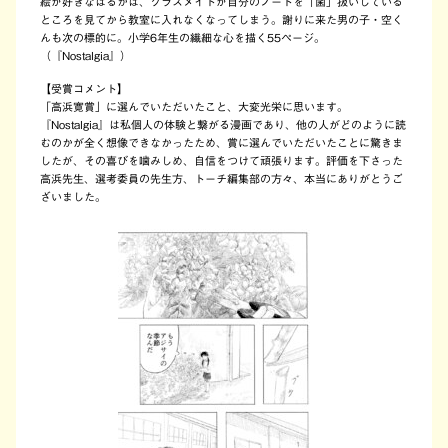
絵が好きなはるかは、クラスメイトが自分のノートを「菌」扱いしている
ところを見てから教室に入れなくなってしまう。謝りに来た男の子・空く
んも次の標的に。小学6年生の繊細な心を描く55ページ。
（『Nostalgia』）
【受賞コメント】
「高浜寛賞」に選んでいただいたこと、大変光栄に思います。
『Nostalgia』は私個人の体験と繋がる漫画であり、他の人がどのように読
むのかが全く想像できなかったため、賞に選んでいただいたことに驚きま
したが、その喜びを噛みしめ、自信をつけて頑張ります。評価を下さった
高浜先生、選考委員の先生方、トーチ編集部の方々、本当にありがとうご
ざいました。