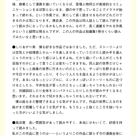
後、商業として漫画を描いていくならば、登場人物同士が直接的なコミュ
ニケーションをほぼ取らないまま、頭の中で思っていることでドラマが始
まって終わる。という作風では、果たして長く読ませるものがどれだけで
きるのかは気になります。僕自身、この作品は同人誌として読んで好きと
いう読み方になっているかもしれません。なので、長く連載をやれる作風
かというと疑問は残るんですが、この人の作品は短編集1冊分くらい読ん
でみたいなと思いました。
●しりあがり寿 僕も好きな作品ではありました。ただ、ストーリーより
は空気とか叙情感とかムードを楽しませるっていうだけだと読み手を選ん
じゃうのかなっていう感じはしますよね。だから描いている人がどっちを
目指すのかによって言うことは変わってきますね。同人誌の世界だけじゃ
なくてもっと商業の世界に行きたいのだとしたら、やっぱり冬野さほさん
や今日マチ子さんだったり、そういう人たちを超えるような何かがほしい
です。あるいはもっとシンプルに、エンタメっぽいストーリーものに近づ
けるとしたら、今井先生が言ったのとちょっと違っちゃうかもしれないけ
ど、伏線回収したり全体をコンパクトにしたりした方が読みやすくなると
思います。それはそれで何かを失っちゃうかもしれないですが。
僕は絵もまだ整理できるような気がするんです。作品の世界に入るのを
絵がまだ邪魔してるような気がする。もうちょっと抜くところを抜いちゃ
った方がいいような気がしました。
●高浜寛 良い雰囲気があって読みやすく、本当にかわいくて、好感を持
って読みました。
私がこの作品に思うのは――というよりこの作品に限らず今の漫画全体に