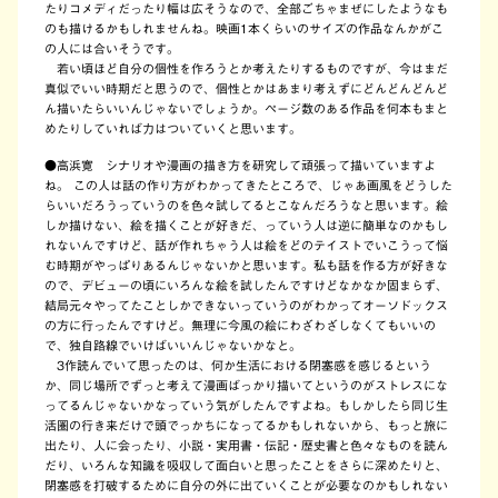
たりコメディだったり幅は広そうなので、全部ごちゃまぜにしたようなも
のも描けるかもしれませんね。映画1本くらいのサイズの作品なんかがこ
の人には合いそうです。
若い頃ほど自分の個性を作ろうとか考えたりするものですが、今はまだ
真似でいい時期だと思うので、個性とかはあまり考えずにどんどんどんど
ん描いたらいいんじゃないでしょうか。ページ数のある作品を何本もまと
めたりしていれば力はついていくと思います。
●高浜寛 シナリオや漫画の描き方を研究して頑張って描いていますよ
ね。 この人は話の作り方がわかってきたところで、じゃあ画風をどうした
らいいだろうっていうのを色々試してるとこなんだろうなと思います。絵
しか描けない、絵を描くことが好きだ、っていう人は逆に簡単なのかもし
れないんですけど、話が作れちゃう人は絵をどのテイストでいこうって悩
む時期がやっぱりあるんじゃないかと思います。私も話を作る方が好きな
ので、デビューの頃にいろんな絵を試したんですけどなかなか固まらず、
結局元々やってたことしかできないっていうのがわかってオーソドックス
の方に行ったんですけど。無理に今風の絵にわざわざしなくてもいいの
で、独自路線でいけばいいんじゃないかなと。
3作読んでいて思ったのは、何か生活における閉塞感を感じるという
か、同じ場所でずっと考えて漫画ばっかり描いてというのがストレスにな
ってるんじゃないかなっていう気がしたんですよね。もしかしたら同じ生
活圏の行き来だけで頭でっかちになってるかもしれないから、もっと旅に
出たり、人に会ったり、小説・実用書・伝記・歴史書と色々なものを読ん
だり、いろんな知識を吸収して面白いと思ったことをさらに深めたりと、
閉塞感を打破するために自分の外に出ていくことが必要なのかもしれない