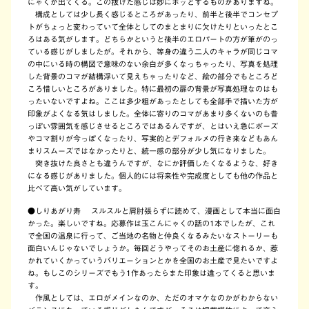
にゃくが出てくる。この抜けた感じは妙にホッとするものがありますね。
構成としては少し長く感じるところがあったり、前半と後半でコンセプ
トがちょっと変わっていて全体としてのまとまりに欠けたりといったとこ
ろはある気がします。どちらかというと後半のエロパートの方が筆がのっ
ている感じがしましたが。それから、等身の違う二人のキャラが同じコマ
の中にいる時の構図で意味のない余白が多くなっちゃったり、写真を処理
した背景のコマが結構浮いて見えちゃったりなど、絵の部分でもところど
ころ惜しいところがありました。特に最初の扉の背景が写真処理なのはも
ったいないですよね。ここは多少粗があったとしても全部手で描いた方が
印象がよくなる気はしました。全体に寄りのコマがあまり多くないのも昔
っぽい雰囲気を感じさせるところではあるんですが、とはいえ急にポーズ
やコマ割りが今っぽくなったり、写実的とデフォルメの行き来などもあん
まりスムーズではなかったりと、統一感の部分が少し気になりました。
突き抜けた良さとも違うんですが、なにか評価したくなるような、好き
になる感じがありました。個人的には将来性や完成度としても他の作品と
比べて高い気がしています。
●しりあがり寿 スルスルと肩肘張らずに読めて、漫画として本当に面白
かった。楽しいですね。応募作は玉こんにゃくの話の1本でしたが、これ
で全国の温泉に行って、ご当地の名物と仲良くなるみたいなストーリーも
面白いんじゃないでしょうか。毎回どうやってそのお土産に惚れるか、惹
かれていくかっていうバリエーションとかを全国のお土産で見たいですよ
ね。もしこのシリーズでもう1作あったらまた印象は違ってくると思いま
す。
作風としては、エロがメインなのか、ただのオマケなのかがわからない