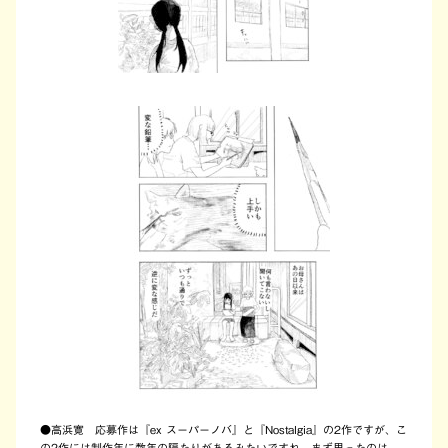
●高浜寛 応募作は『ex スーパーノバ』と『Nostalgia』の2作ですが、こ
の2作には制作年に数年の隔たりがあるみたいですね。まず思ったのは、