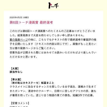
2025年4月2日 水曜日
第6回トーチ漫画賞 最終選考
このたびは第6回トーチ漫画賞へのたくさんのご応募ありがとうございま
した。結果発表まで大変お待たせしてしまい申し訳ありません。
賞の発表ページ
の他に、こちらでもテキストの形で最終選考の審査評の様
子を公開いたします（テキストの内容は同じです）。画像がもっと見たい
方は賞の発表ページからご覧ください。
受賞作品が公開された際にはあわせてお読みいただければより楽しんでい
ただけるかと思います。
【大賞】
該当作なし
【準大賞】
『旅の恥はカキステーゼ』松冨まこと
クラスメイトに告白するチャンスを探している女子高生、運頼みで生きて
きたガンマン、漂流中のクルーザー、日照りに苦しむアフリカの民、誰も
が豪雨を待っていた。混じり合う物語の果ての景色。短編3作での応募。
【受賞コメント】