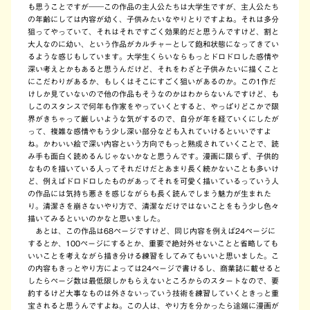
も思うことですが――この作品の主人公たちは大学生ですが、主人公たち
の年齢にしては内容が幼く、子供みたいなやりとりですよね。それは多分
狙ってやっていて、それはそれですごく効果的だと思うんですけど、割と
大人なのに幼い、という作品がカルチャーとして飽和状態になってきてい
るような感じもしています。大学生くらいならもっとドロドロした感情や
深い考えとかもあると思うんだけど、それをわざと子供みたいに描くこと
にこだわりがあるか、もしくはそこにすごく狙いがあるのか。この1作だ
けしか見ていないので他の作品もそうなのかはわからないんですけど、も
しこのスタンスで何年も作家をやっていくとすると、やっぱりどこかで限
界がきちゃって厳しいような気がするので、自分が年を経ていくにしたが
って、複雑な感情やもう少し深い部分なども入れていけるといいですよ
ね。かわいい絵で深い内容という方向でもっと熟成されていくことで、読
み手も面白く読めるんじゃないかなと思うんです。漫画に限らず、子供的
なものを描いている人ってそれだけだとあまり長く続かないことも多いけ
ど、例えばドロドロしたものがあってそれを可愛く描いているっていう人
の作品には気持ち悪さを感じながらも長く読んでしまう魅力が生まれた
り。清潔さを崩さないやり方で、清潔なだけではないことをもう少し色々
描いてみるといいのかなと思いました。
あとは、この作品は68ページですけど、同じ内容を例えば24ページに
するとか、100ページにするとか、重要で絶対外せないことと省略しても
いいことを考えながら描き分ける練習をしてみてもいいと思いました。こ
の内容もきっとやり方によっては24ページで書けるし、商業誌に載せると
したらページ数は最低限しかもらえないところからのスタートなので、要
約するけど大事なものは外さないっていう技術を練習していくときっと重
宝されると思うんですよね。この人は、やり方を分かったら途端に漫画が