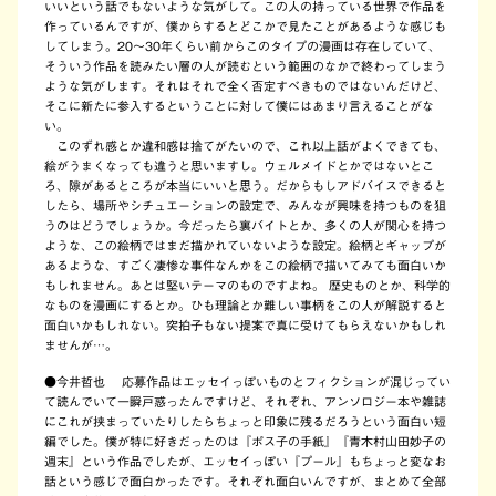
いいという話でもないような気がして。この人の持っている世界で作品を
作っているんですが、僕からするとどこかで見たことがあるような感じも
してしまう。20～30年くらい前からこのタイプの漫画は存在していて、
そういう作品を読みたい層の人が読むという範囲のなかで終わってしまう
ような気がします。それはそれで全く否定すべきものではないんだけど、
そこに新たに参入するということに対して僕にはあまり言えることがな
い。
このずれ感とか違和感は捨てがたいので、これ以上話がよくできても、
絵がうまくなっても違うと思いますし。ウェルメイドとかではないとこ
ろ、隙があるところが本当にいいと思う。だからもしアドバイスできると
したら、場所やシチュエーションの設定で、みんなが興味を持つものを狙
うのはどうでしょうか。今だったら裏バイトとか、多くの人が関心を持つ
ような、この絵柄ではまだ描かれていないような設定。絵柄とギャップが
あるような、すごく凄惨な事件なんかをこの絵柄で描いてみても面白いか
もしれません。あとは堅いテーマのものですよね。 歴史ものとか、科学的
なものを漫画にするとか。ひも理論とか難しい事柄をこの人が解説すると
面白いかもしれない。突拍子もない提案で真に受けてもらえないかもしれ
ませんが…。
●今井哲也 応募作品はエッセイっぽいものとフィクションが混じってい
て読んでいて一瞬戸惑ったんですけど、それぞれ、アンソロジー本や雑誌
にこれが挟まっていたりしたらちょっと印象に残るだろうという面白い短
編でした。僕が特に好きだったのは『ポス子の手紙』『青木村山田妙子の
週末』という作品でしたが、エッセイっぽい『プール』もちょっと変なお
話という感じで面白かったです。それぞれ面白いんですが、まとめて全部