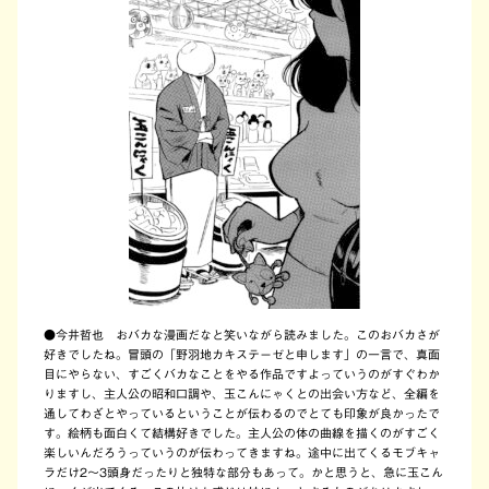
●今井哲也 おバカな漫画だなと笑いながら読みました。このおバカさが
好きでしたね。冒頭の「野羽地カキステーゼと申します」の一言で、真面
目にやらない、すごくバカなことをやる作品ですよっていうのがすぐわか
りますし、主人公の昭和口調や、玉こんにゃくとの出会い方など、全編を
通してわざとやっているということが伝わるのでとても印象が良かったで
す。絵柄も面白くて結構好きでした。主人公の体の曲線を描くのがすごく
楽しいんだろうっていうのが伝わってきますね。途中に出てくるモブキャ
ラだけ2～3頭身だったりと独特な部分もあって。かと思うと、急に玉こん