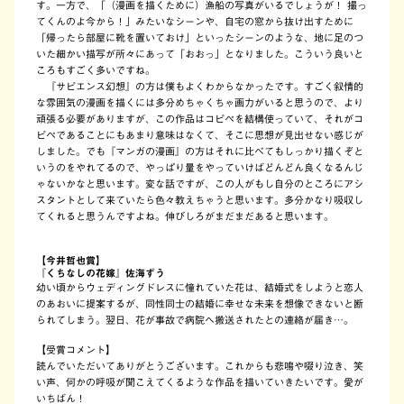
す。一方で、「（漫画を描くために）漁船の写真がいるでしょうが！ 撮っ
てくんのよ今から！」みたいなシーンや、自宅の窓から抜け出すために
「帰ったら部屋に靴を置いておけ」といったシーンのような、地に足のつ
いた細かい描写が所々にあって「おおっ」となりました。こういう良いと
ころもすごく多いですね。
『サピエンス幻想』の方は僕もよくわからなかったです。すごく叙情的
な雰囲気の漫画を描くには多分めちゃくちゃ画力がいると思うので、より
頑張る必要がありますが、この作品はコピペを結構使っていて、それがコ
ピペであることにもあまり意味はなくて、そこに思想が見出せない感じが
しました。でも『マンガの漫画』の方はそれに比べてもしっかり描くぞと
いうのをやれてるので、やっぱり量をやっていけばどんどん良くなるんじ
ゃないかなと思います。変な話ですが、この人がもし自分のところにアシ
スタントとして来ていたら色々教えちゃうと思います。多分かなり吸収し
てくれると思うんですよね。伸びしろがまだまだあると思います。
【今井哲也賞】
『くちなしの花嫁』佐海ずう
幼い頃からウェディングドレスに憧れていた花は、結婚式をしようと恋人
のあおいに提案するが、同性同士の結婚に幸せな未来を想像できないと断
られてしまう。翌日、花が事故で病院へ搬送されたとの連絡が届き…。
【受賞コメント】
読んでいただいてありがとうございます。これからも悲鳴や啜り泣き、笑
い声、何かの呼吸が聞こえてくるような作品を描いていきたいです。愛が
いちばん！