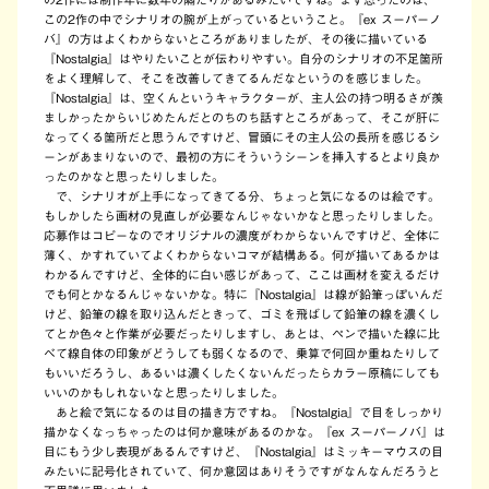
この2作の中でシナリオの腕が上がっているということ。『ex スーパーノ
バ』の方はよくわからないところがありましたが、その後に描いている
『Nostalgia』はやりたいことが伝わりやすい。自分のシナリオの不足箇所
をよく理解して、そこを改善してきてるんだなというのを感じました。
『Nostalgia』は、空くんというキャラクターが、主人公の持つ明るさが羨
ましかったからいじめたんだとのちのち話すところがあって、そこが肝に
なってくる箇所だと思うんですけど、冒頭にその主人公の長所を感じるシ
ーンがあまりないので、最初の方にそういうシーンを挿入するとより良か
ったのかなと思ったりしました。
で、シナリオが上手になってきてる分、ちょっと気になるのは絵です。
もしかしたら画材の見直しが必要なんじゃないかなと思ったりしました。
応募作はコピーなのでオリジナルの濃度がわからないんですけど、全体に
薄く、かすれていてよくわからないコマが結構ある。何が描いてあるかは
わかるんですけど、全体的に白い感じがあって、ここは画材を変えるだけ
でも何とかなるんじゃないかな。特に『Nostalgia』は線が鉛筆っぽいんだ
けど、鉛筆の線を取り込んだときって、ゴミを飛ばして鉛筆の線を濃くし
てとか色々と作業が必要だったりしますし、あとは、ペンで描いた線に比
べて線自体の印象がどうしても弱くなるので、乗算で何回か重ねたりして
もいいだろうし、あるいは濃くしたくないんだったらカラー原稿にしても
いいのかもしれないなと思ったりしました。
あと絵で気になるのは目の描き方ですね。『Nostalgia』で目をしっかり
描かなくなっちゃったのは何か意味があるのかな。『ex スーパーノバ』は
目にもう少し表現があるんですけど、『Nostalgia』はミッキーマウスの目
みたいに記号化されていて、何か意図はありそうですがなんなんだろうと