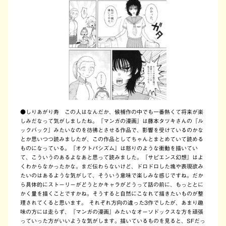
●しりあがり寿 この人はなんだか、候補作の中でも一番熱くて将来が楽
しみだなって気がしましたね。『マンガの漫画』は藤本タツキさんの『ル
ックバック』みたいなのを彷彿とさせる作品で、影響を受けているのかな
とか思いつつ読みましたが、この作品としてちゃんとまとめていて読める
ものになっている。『オクトパシズム』は怒りのような衝動を描いてい
て、こういうのあるよなあと思って読みました。『サピエンス幻想』はよ
くわからなかったかな。まだ伝わらないけど、ドロドロした塊や表現欲み
たいのはあるような気がして、そういう意味で楽しみな感じですね。だか
ら具体的にストーリーがどうとかキャラがどうって話の前に、もっととに
かく量を描くことですかね。そうすると自然にこなれて描きたいものが整
理されてくると思います。 それぞれ方向の違った3作でしたが、あまり趣
味の方には走らず、『マンガの漫画』みたいなオーソドックスな方を頑張
っていった方がいいような気がします。描いているものを見ると、SFだっ