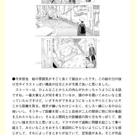
●今井哲也 絵の雰囲気がすごく良くて面白かったです。この絵の力の抜
け方やイラストっぽい構成の仕方とかが今風で良いと思いました。
ストーリーは、ひょんなことから人の内心がわかっちゃうようになる話
ですね。一番大事な人が何を考えているか、頭の中を覗いてみたいなと言
っていたんですけど、いざそれができるようになったらやりたくないとそ
こから距離を取る。相手が嫌いなわけじゃなく、むしろ一緒にいるのは心
地いいし、そうやって距離を取ったこと自体が二人の関係に特に何か亀裂
を入れたりもしない。そんな人間同士の距離感の取り方も今っぽくて、割
といい描き方だなと思いました。ドラマの中で過剰に問題を起こして乗り
越えて、みたいなことをおそらく意図的にやらないようにしてるような感
じがして、それによってまとまりが出ていて、空気感がある。そこが作品