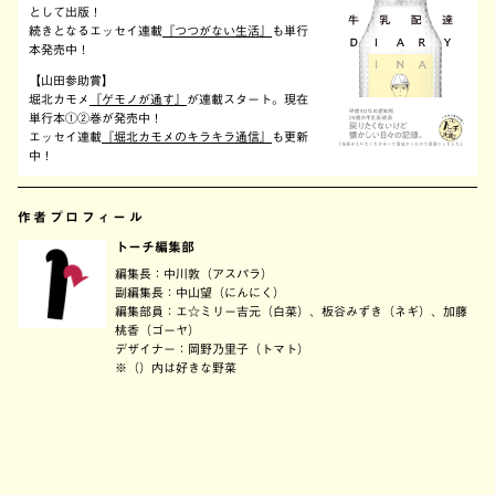
として出版！
続きとなるエッセイ連載
『つつがない生活』
も単行
本発売中！
【山田参助賞】
堀北カモメ
『ゲモノが通す』
が連載スタート。現在
単行本①②巻が発売中！
エッセイ連載
『堀北カモメのキラキラ通信』
も更新
中！
作者プロフィール
トーチ編集部
編集長：中川敦（アスパラ）
副編集長：中山望（にんにく）
編集部員：エ☆ミリー吉元（白菜）、板谷みずき（ネギ）、加藤
桃香（ゴーヤ）
デザイナー：岡野乃里子（トマト）
※（）内は好きな野菜