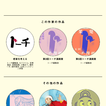
この作家の作品
老後を考える
第3回トーチ漫画賞
第5回トーチ漫画賞
トーチ編集部, もてスリム, 安東
トーチ編集部
トーチ編集部
嵩史, 宮崎信恵, 小嶋まり, 植本
一子, 畑中章宏, 山本ジャスティ
ン伊等
その他の作品