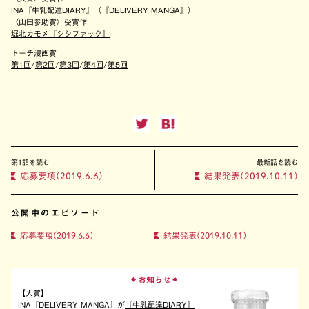
INA『牛乳配達DIARY』（『DELIVERY MANGA』）
〈山田参助賞〉受賞作
堀北カモメ『シシファック』
トーチ漫画賞
第1回
/
第2回
/
第3回
/
第4回
/
第5回
第1話を読む
最新話を読む
応募要項(2019.6.6)
結果発表(2019.10.11)
公開中のエピソード
応募要項(2019.6.6)
結果発表(2019.10.11)
お知らせ
◆
◆
【大賞】
INA『DELIVERY MANGA』が
『牛乳配達DIARY』