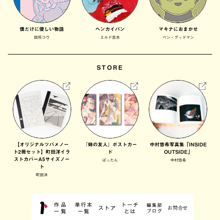
僕だけに優しい物語
ヘンカイパン
マキナにおまかせ
田所コウ
エルド吉水
ベン・グッドマン
STORE
【オリジナルツバメノー
『姉の友人』ポストカー
中村悠希写真集「INSIDE
ト2冊セット】町田洋イラ
ド
OUTSIDE」
ストカバーA5サイズノー
ばったん
中村悠希
ト
町田洋