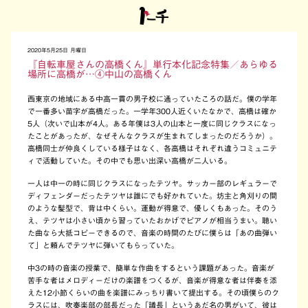
2020年5月25日 月曜日
『自転車屋さんの高橋くん』単行本化記念特集／あらゆる
場所に高橋が…④中山の高橋くん
西東京の地域にある中高一貫の男子校に通っていたころの話だ。僕の学年
で一番多い苗字が高橋だった。一学年300人近くいたなかで、高橋は確か
5人（次いで山本が4人。ある年僕は3人の山本と一度に同じクラスになっ
たことがあったが、なぜそんなクラスが生まれてしまったのだろうか）。
高橋同士が仲良くしている様子はなく、各高橋はそれぞれ違うコミュニテ
ィで活動していた。その中でも思い出深い高橋が二人いる。
一人は中一の時に同じクラスになったテツヤ。サッカー部のレギュラーで
ディフェンダーだったテツヤは誰にでも好かれていた。坊主と角刈りの間
のような髪型で、背は中くらい。運動が得意で、優しくもあった。そのう
え、テツヤは小さい頃から習っていたおかげでピアノが相当うまい。聴い
た曲なら大抵コピーできるので、音楽の時間のたびに僕らは「あの曲弾い
て」と頼んでテツヤに弾いてもらっていた。
中3の時の音楽の授業で、簡単な作曲をするという課題があった。音楽が
苦手な者はメロディーだけの楽譜をつくるが、音楽が得意な者は伴奏を添
えた12小節くらいの曲を楽譜にみっちり書いて提出する。その頃僕らのク
ラスには、吹奏楽部の部長だった「議長」というあだ名の男がいて、彼は