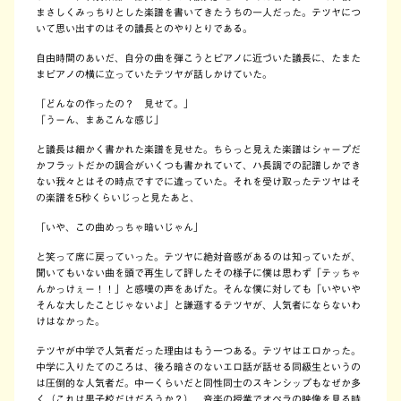
まさしくみっちりとした楽譜を書いてきたうちの一人だった。テツヤにつ
いて思い出すのはその議長とのやりとりである。
自由時間のあいだ、自分の曲を弾こうとピアノに近づいた議長に、たまた
まピアノの横に立っていたテツヤが話しかけていた。
「どんなの作ったの？ 見せて。」
「うーん、まあこんな感じ」
と議長は細かく書かれた楽譜を見せた。ちらっと見えた楽譜はシャープだ
かフラットだかの調合がいくつも書かれていて、ハ長調での記譜しかでき
ない我々とはその時点ですでに違っていた。それを受け取ったテツヤはそ
の楽譜を5秒くらいじっと見たあと、
「いや、この曲めっちゃ暗いじゃん」
と笑って席に戻っていった。テツヤに絶対音感があるのは知っていたが、
聞いてもいない曲を頭で再生して評したその様子に僕は思わず「テッちゃ
んかっけぇー！！」と感嘆の声をあげた。そんな僕に対しても「いやいや
そんな大したことじゃないよ」と謙遜するテツヤが、人気者にならないわ
けはなかった。
テツヤが中学で人気者だった理由はもう一つある。テツヤはエロかった。
中学に入りたてのころは、後ろ暗さのないエロ話が話せる同級生というの
は圧倒的な人気者だ。中一くらいだと同性同士のスキンシップもなぜか多
く（これは男子校だけだろうか？）、音楽の授業でオペラの映像を見る時