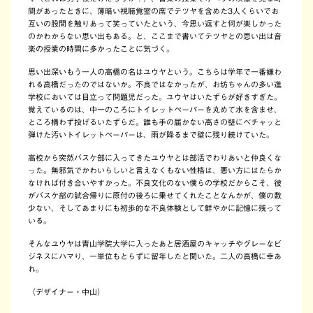
間があったときに、薄暗い視聴覚室の席でテツヤを含めた3人くらいでお
互いの股間を触りあって笑っていたという、今思い返すと何が楽しかった
のかわからない思い出もある。と、ここまで書いてテツヤとの思い出は音
楽の授業の時間に多かったことに気づく。
思い出深いもう一人の高橋の名はユウヤという。こちらは学年で一番嫌わ
れる高橋だったのではないか。不良ではなかったが、お坊ちゃんの多い進
学校においては目立って問題児だった。ユウヤはいたずらが好きすぎた。
覚えているのは、中一のころにトイレットペーパーを丸めて水を含ませ、
ところ構わず投げるいたずらだ。誰も手の届かない高さの壁にベチャッと
弾けた汚いトイレットペーパーは、雨が降るまで壁に残り続けていた。
高校から突然バスケ部に入ってきたユウヤとは部活でわりあいと仲良くな
った。無邪気でかわいらしいと言えなくもない性格は、悪い方にはたらか
なければ付き合いやすかった。不良文化のない僕らの学校だからこそ、彼
がバスケ部の試合帰りに原付の後ろに乗せてくれたことなんかが、僕の数
少ない、そしてあまりにも初歩的な不良体験として鮮やかに記憶に残って
いる。
そんなユウヤは青山学院大学に入ったあと居酒屋のキャッチやグレーなビ
ジネスにハマり、一単位もとらずに留年したと聞いた。二人の高橋に幸あ
れ。
（デザイナー・中山）